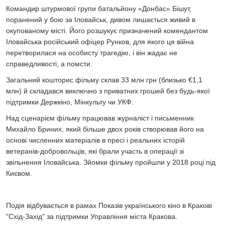
Командир штурмової групи батальйону «Донбас» Бішут,
поранений у бою за Іловайськ, дивом лишається живий в
окупованому місті. Його розшукує призначений комендантом
Іловайська російський офіцер Рунков, для якого ця війна
перетворилася на особисту трагедію, і він жадає не
справедливості, а помсти.
Загальний кошторис фільму склав 33 млн грн (близько €1,1
млн) й складався виключно з приватних грошей без будь-якої
підтримки Держкіно, Мінкульту чи УКФ.
Над сценарієм фільму працював журналіст і письменник
Михайло Бриних, який більше двох років створював його на
основі численних матеріалів в пресі і реальних історій
ветеранів-добровольців, які брали участь в операції зі
звільнення Іловайська. Зйомки фільму пройшли у 2018 році під
Києвом.
Подія відбувається в рамах Показів українського кіно в Кракові
"Схід-Захід" за підтримки Управління міста Кракова.