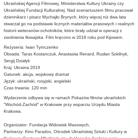
Ukraińskiej Agencji Filmowej, Ministerstwa Kultury Ukrainy czy
Ukraińskiej Fundacji Kulturalnej. Nad scenariuszem filmu pracował
dziennikarz i pisarz Mychajło Brynych, który więcej niż dwa lata
stwarzał go na podstawie licznych materiałów prasowych i realnych
historii weteranów-ochotników, które brały udział w operacji z
zwolnienia Iłowajska. Film kręcono w 2018 roku pod Kijowem.
Reżyseria: Iwan Tymczenko
Obsada: Taras Kostanczuk, Anastasiia Renard, Rusłan Sokilnyk,
Sergij Działyk
Kraj: Ukraina 2019
Gatunek: akcja, wojskowy dramat
Język: ukraiński, rosyjski, angielski
Czas trwania: 120 min
Wydarzenie odbywa się w ramach Pokazów filmów ukraińskich
"Wschód-Zachód" w Krakowie przy wsparciu Urzędu Miasta
Krakowa.
Organizator: Fundacja Widowisk Masowych,
Partnerzy: Kino Paradox, Ośrodek Ukraińskiej Sztuki i Kultury w