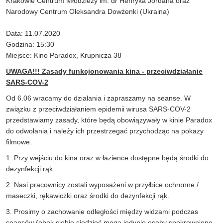
Krakowie Centrum Młodzieży im. dr Henryka Jordana oraz
Narodowy Centrum Ołeksandra Dowżenki (Ukraina)
Data: 11.07.2020
Godzina: 15:30
Miejsce: Kino Paradox, Krupnicza 38
UWAGA!!! Zasady funkcjonowania kina - przeciwdziałanie
SARS-COV-2
Od 6.06 wracamy do działania i zapraszamy na seanse. W
związku z przeciwdziałaniem epidemii wirusa SARS-COV-2
przedstawiamy zasady, które będą obowiązywały w kinie Paradox
do odwołania i należy ich przestrzegać przychodząc na pokazy
filmowe.
1. Przy wejściu do kina oraz w łazience dostępne będą środki do
dezynfekcji rąk.
2. Nasi pracownicy zostali wyposażeni w przyłbice ochronne /
maseczki, rękawiczki oraz środki do dezynfekcji rąk.
3. Prosimy o zachowanie odległości między widzami podczas
seansów (obok siebie siedzieć mogą jedynie osoby spokrewnione,