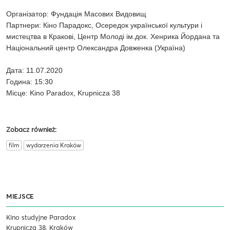
Організатор: Фундація Масових Видовищ
Партнери: Кіно Парадокс, Осередок української культури і
мистецтва в Кракові, Центр Молоді ім.док. Хенрика Йордана та
Національний центр Олександра Довженка (Україна)
Дата: 11.07.2020
Година: 15:30
Місце: Kino Paradox, Krupnicza 38
Zobacz również:
film
wydarzenia Kraków
MIEJSCE
Kino studyjne Paradox
Krupnicza 38, Kraków