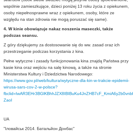
wspólnie zamieszkujące, dzieci poniżej 13 roku życia z opiekunem,
osoby niepełnosprawne wraz z opiekunem, osoby, które ze
względu na stan zdrowia nie mogą poruszać się same).
4. W kinie obowiązuje nakaz noszenia maseczki, także
podczas seansu.
Z góry dziękujemy za dostosowanie się do ww. zasad oraz ich
przestrzeganie podczas korzystania z kina.
Pełne wytyczne i zasady funkcjonowania kina znajdą Państwa przy
kasie kina oraz wejściu na salę kinową, a także na stronie
Ministerstwa Kultury i Dziedzictwa Narodowego:
https://www.gov.pl/web/kultura/wytyczne-dla-kin-w-trakcie-epidemii-
wirusa-sars-cov-2-w-polsce?
fbclid=IwAR3EHr3BGlKBhhJZX8IBIBuKu4JnZHB7cF_KmiA6y2b0vnb
ZaoI
UA
"Іловайськ 2014. Батальйон Донбас"