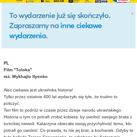
×
To wydarzenie już się skończyło.
Zapraszamy na
inne ciekawe
wydarzenia
.
PL
Film "Toloka"
reż. Mykhajlo Ilyenko
Ależ ciekawa jest ukraińska historia!
Tylko przez ostatnie 400 lat wydarzyło się tyle, że trudno to
policzyć.
Ten film to podróż w czasie przez dzieje narodu ukraińskiego.
Historia o tym co potrafi zrobić kobieta, by uwolnić swojego brata z
tureckiej niewoli. Katarzyna obiecała swoją przychylność temu, kto
potrafi go uwolnić. Co prawda, to nie jej brat, a kochanek. Gdyby to