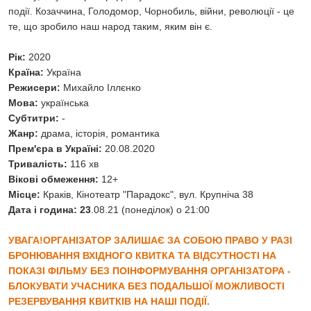
події. Козаччина, Голодомор, Чорнобиль, війни, революції - це
те, що зробило наш народ таким, яким він є.
Рік:
2020
Країна:
Україна
Режисери:
Михайло Іллєнко
Мова:
українська
Субтитри:
-
Жанр:
драма, історія, романтика
Прем'єра в Україні:
20.08.2020
Тривалість:
116 хв
Вікові обмеження:
12+
Місце:
Краків, Кінотеатр "Парадокс", вул. Крупніча 38
Дата і година: 23
.08.21 (понеділок) о 21:00
УВАГА!ОРГАНІЗАТОР ЗАЛИШАЄ ЗА СОБОЮ ПРАВО У РАЗІ
БРОНЮВАННЯ ВХІДНОГО КВИТКА ТА ВІДСУТНОСТІ НА
ПОКАЗІ ФІЛЬМУ БЕЗ ПОІНФОРМУВАННЯ ОРГАНІЗАТОРА -
БЛОКУВАТИ УЧАСНИКА БЕЗ ПОДАЛЬШОЇ МОЖЛИВОСТІ
РЕЗЕРВУВАННЯ КВИТКІВ НА НАШІ ПОДІЇ.