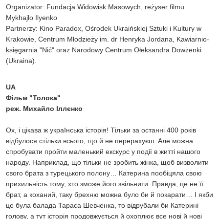
Organizator: Fundacja Widowisk Masowych, reżyser filmu
Mykhajlo Ilyenko
Partnerzy: Kino Paradox, Ośrodek Ukraińskiej Sztuki i Kultury w
Krakowie, Centrum Młodzieży im. dr Henryka Jordana, Kawiarnio-
księgarnia "Nić" oraz Narodowy Centrum Ołeksandra Dowżenki
(Ukraina).
UA
Фільм "Толока"
реж. Михайло Іллєнко
Ох, і цікава ж українська історія! Тільки за останні 400 років
відбулося стільки всього, що й не перерахуєш. Але можна
спробувати пройти маленький екскурс у події в житті нашого
народу. Наприклад, що тільки не зробить жінка, щоб визволити
свого брата з турецького полону… Катерина пообіцяла свою
прихильність тому, хто зможе його звільнити. Правда, це не її
брат, а коханий, таку брехню можна було би й покарати… І якби
це була балада Тараса Шевченка, то відрубали би Катерині
голову, а тут історія продовжується й охоплює все нові й нові