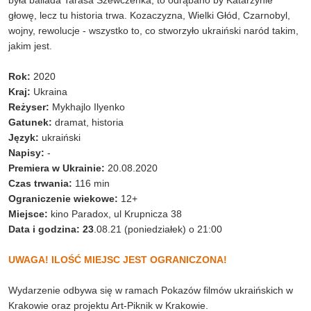
była ballada Tarasa Szewczenka, to odrąbano by Katarzynie
głowę, lecz tu historia trwa. Kozaczyzna, Wielki Głód, Czarnobyl,
wojny, rewolucje - wszystko to, co stworzyło ukraiński naród takim,
jakim jest.
Rok:
2020
Kraj:
Ukraina
Reżyser:
Mykhajlo Ilyenko
Gatunek:
dramat, historia
Język:
ukraiński
Napisy:
-
Premiera w Ukrainie:
20.08.2020
Czas trwania:
116 min
Ograniczenie wiekowe:
12+
Miejsce:
kino Paradox, ul Krupnicza 38
Data i godzina: 23
.08.21 (poniedziałek) o 21:00
UWAGA! ILOŚĆ MIEJSC JEST OGRANICZONA!
Wydarzenie odbywa się w ramach Pokazów filmów ukraińskich w
Krakowie oraz projektu Art-Piknik w Krakowie.