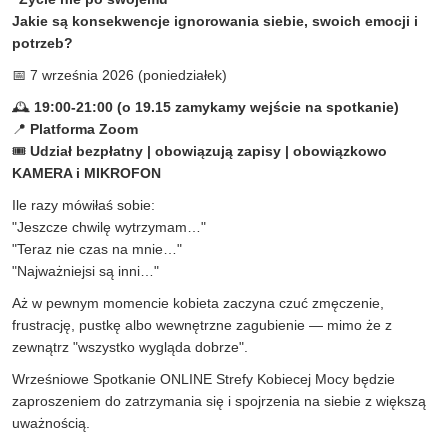
Jakie są konsekwencje ignorowania siebie, swoich emocji i
potrzeb?
📅 7 września 2026 (poniedziałek)
🕰
19:00-21:00 (o 19.15 zamykamy wejście na spotkanie)
📍
Platforma Zoom
🎟
Udział bezpłatny | obowiązują zapisy | obowiązkowo
KAMERA i MIKROFON
Ile razy mówiłaś sobie:
"Jeszcze chwilę wytrzymam…"
"Teraz nie czas na mnie…"
"Najważniejsi są inni…"
Aż w pewnym momencie kobieta zaczyna czuć zmęczenie,
frustrację, pustkę albo wewnętrzne zagubienie — mimo że z
zewnątrz "wszystko wygląda dobrze".
Wrześniowe Spotkanie ONLINE Strefy Kobiecej Mocy będzie
zaproszeniem do zatrzymania się i spojrzenia na siebie z większą
uważnością.