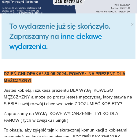
×
To wydarzenie już się skończyło.
Zapraszamy na
inne ciekawe
wydarzenia
.
DZIEŃ CHŁOPAKA! 30.09.2024- POMYSŁ NA PREZENT DLA
MEŻCZYZNY!
Jesteś kobietą i szukasz prezentu DLA WYJĄTKOWEGO
MĘŻCZYZNY a może po prostu jesteś mężczyzną, który stawia na
SIEBIE i swój rozwój i chce wreszcie ZROZUMIEĆ KOBIETY?
Zapraszamy na WYJĄTKOWE WYDARZENIE- TYLKO DLA
PANÓW ( tych w związku i Singli )
To okazja, aby zgłębić tajniki skutecznej komunikacji z kobietami i
zrozumieć, co kryje się za słowami:
SZCZĘŚLIWY ZWIĄZEK
,