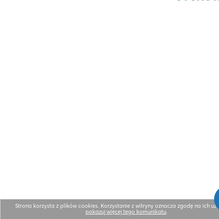
Strona korzysta z plików cookies. Korzystanie z witryny oznacza zgodę na ich uż
pokazuj więcej tego komunikatu
.