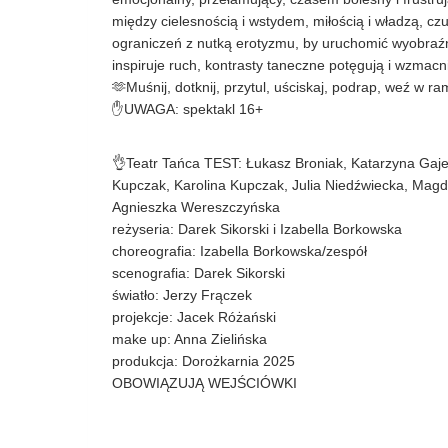
między cielesnością i wstydem, miłością i władzą, cz
ograniczeń z nutką erotyzmu, by uruchomić wyobraź
inspiruje ruch, kontrasty taneczne potęgują i wzmac
🫶Muśnij, dotknij, przytul, uściskaj, podrap, weź w ra
✋UWAGA: spektakl 16+
👌Teatr Tańca TEST: Łukasz Broniak, Katarzyna Gaje
Kupczak, Karolina Kupczak, Julia Niedźwiecka, Magd
Agnieszka Wereszczyńska
reżyseria: Darek Sikorski i Izabella Borkowska
choreografia: Izabella Borkowska/zespół
scenografia: Darek Sikorski
światło: Jerzy Frączek
projekcje: Jacek Różański
make up: Anna Zielińska
produkcja: Dorożkarnia 2025
OBOWIĄZUJĄ WEJŚCIÓWKI