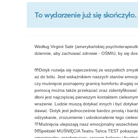
To wydarzenie już się skończył
Według Virginii Satir (amerykańskiej psychoterapeu
dziennie, aby zachować zdrowie - OŚMIU, by się d
🤲Dotyk rozwija się najwcześniej ze wszystkich zmys
aż do bólu. Jest wskaźnikiem naszych stanów emocjo
czy muśnięcie poznajemy granicę komfortu drugiej o
pomocą można także przekazać oraz zidentyfikować c
dłoni jest najczęściej pierwszym kontaktem cielesnym
wrażenie. Ludzie muszą dotykać innych i być dotyk
dawać. Dotyk jest jednocześnie bardzo prostą i bar
odzyskanie, zrozumienie i udoskonalenie tego cieles
💛Muśnięcia ulepszają nasz emocjonalny wszechświ
👐Spektakl MUŚNIĘCIA Teatru Tańca TEST pokazuje 
emocjonalny, przełamujący, czasem bolesny i frustruj