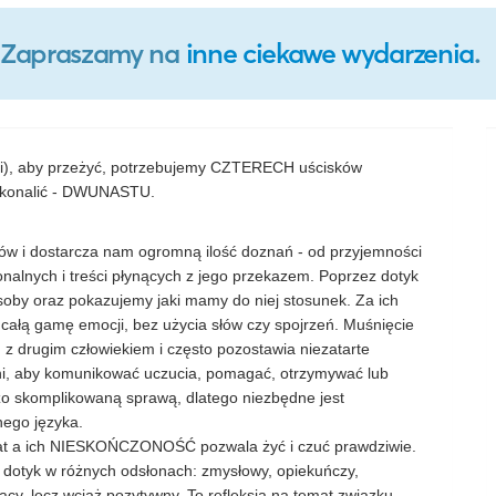
o. Zapraszamy na
inne ciekawe wydarzenia
.
tki), aby przeżyć, potrzebujemy CZTERECH uścisków
oskonalić - DWUNASTU.
łów i dostarcza nam ogromną ilość doznań - od przyjemności
nalnych i treści płynących z jego przekazem. Poprzez dotyk
soby oraz pokazujemy jaki mamy do niej stosunek. Za ich
ałą gamę emocji, bez użycia słów czy spojrzeń. Muśnięcie
 z drugim człowiekiem i często pozostawia niezatarte
ani, aby komunikować uczucia, pomagać, otrzymywać lub
dzo skomplikowaną sprawą, dlatego niezbędne jest
nego języka.
at a ich NIESKOŃCZONOŚĆ pozwala żyć i czuć prawdziwie.
dotyk w różnych odsłonach: zmysłowy, opiekuńczy,
ący, lecz wciąż pozytywny. To refleksja na temat związku