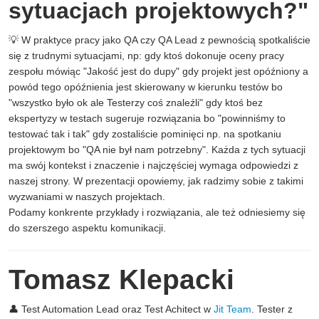
sytuacjach projektowych?"
💡 W praktyce pracy jako QA czy QA Lead z pewnością spotkaliście
się z trudnymi sytuacjami, np: gdy ktoś dokonuje oceny pracy
zespołu mówiąc "Jakość jest do dupy" gdy projekt jest opóźniony a
powód tego opóźnienia jest skierowany w kierunku testów bo
"wszystko było ok ale Testerzy coś znaleźli" gdy ktoś bez
ekspertyzy w testach sugeruje rozwiązania bo "powinniśmy to
testować tak i tak" gdy zostaliście pominięci np. na spotkaniu
projektowym bo "QA nie był nam potrzebny". Każda z tych sytuacji
ma swój kontekst i znaczenie i najczęściej wymaga odpowiedzi z
naszej strony. W prezentacji opowiemy, jak radzimy sobie z takimi
wyzwaniami w naszych projektach.
Podamy konkrente przykłady i rozwiązania, ale też odniesiemy się
do szerszego aspektu komunikacji.
Tomasz Klepacki
👤 Test Automation Lead oraz Test Achitect w
Jit Team
. Tester z