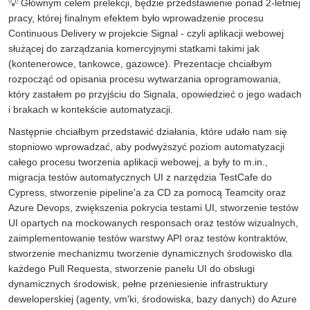
💡 Głównym celem prelekcji, będzie przedstawienie ponad 2-letniej
pracy, której finalnym efektem było wprowadzenie procesu
Continuous Delivery w projekcie Signal - czyli aplikacji webowej
służącej do zarządzania komercyjnymi statkami takimi jak
(kontenerowce, tankowce, gazowce). Prezentacje chciałbym
rozpocząć od opisania procesu wytwarzania oprogramowania,
który zastałem po przyjściu do Signala, opowiedzieć o jego wadach
i brakach w kontekście automatyzacji.
Następnie chciałbym przedstawić działania, które udało nam się
stopniowo wprowadzać, aby podwyższyć poziom automatyzacji
całego procesu tworzenia aplikacji webowej, a były to m.in.,
migracja testów automatycznych UI z narzędzia TestCafe do
Cypress, stworzenie pipeline'a za CD za pomocą Teamcity oraz
Azure Devops, zwiększenia pokrycia testami UI, stworzenie testów
UI opartych na mockowanych responsach oraz testów wizualnych,
zaimplementowanie testów warstwy API oraz testów kontraktów,
stworzenie mechanizmu tworzenie dynamicznych środowisko dla
każdego Pull Requesta, stworzenie panelu UI do obsługi
dynamicznych środowisk, pełne przeniesienie infrastruktury
deweloperskiej (agenty, vm'ki, środowiska, bazy danych) do Azure