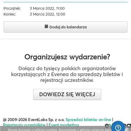
Początek:
3 Marca 2022, 11:00
Koniec:
3 Marca 2022, 12:00
Dodaj do kalendarza
Organizujesz wydarzenie?
Dołącz do tysięcy polskich organizatorów
korzystających z Evenea do sprzedaży biletów i
rejestracji uczestników.
DOWIEDZ SIĘ WIĘCEJ
@ 2009-2026 EventLabs Sp. z o.o.
Sprzedaż biletów on-line
|
Rejestracja uczestników
|
Event marketing
Strona korzysta z plików cookies. Korzystanie z witryny oznacza zgodę na ich
X