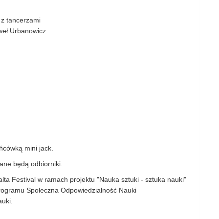
 z tancerzami
aweł Urbanowicz
ńcówką mini jack.
ne będą odbiorniki.
a Festival w ramach projektu "Nauka sztuki - sztuka nauki"
programu Społeczna Odpowiedzialność Nauki
uki.