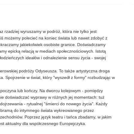
z rzadziej wyruszamy w podróż, która nie tylko jest
ziś możemy polecieć na koniec świata lub nawet zdobyć z
zekraczamy jakiekolwiek osobiste granice. Doświadczamy
niamy epicką relacją w mediach społecznościowych. Istotą
młodzieńczych ideałów i odnalezienie sensu życia - swojej
merowskiej podróży Odyseusza. To także artystyczna droga
. Spojrzenie w świat, który "wyszedł z formy" rozbudzając w
zpoczyna lub kończy. Na dworcu kolejowym - pomiędzy
nie doświadczać wyprawy w różnych jej momentach: tuż
 dojrzewania - rytualnej "śmierci do nowego życia". Każdy
e bramą do intymnego świata wykreowanego przez
echodniów. Poprzez język teatru i tańca zbadamy, w jakim
jest aktualny dla współczesnego Europejczyka.