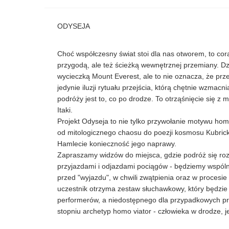
ODYSEJA
Choć współczesny świat stoi dla nas otworem, to cora
przygodą, ale też ścieżką wewnętrznej przemiany. D
wycieczką Mount Everest, ale to nie oznacza, że pr
jedynie iluzji rytuału przejścia, którą chętnie wzmac
podróży jest to, co po drodze. To otrząśnięcie się z 
Itaki.
Projekt Odyseja to nie tylko przywołanie motywu ho
od mitologicznego chaosu do poezji kosmosu Kubricka
Hamlecie konieczność jego naprawy.
Zapraszamy widzów do miejsca, gdzie podróż się ro
przyjazdami i odjazdami pociągów - będziemy wspól
przed "wyjazdu", w chwili zwątpienia oraz w procesie
uczestnik otrzyma zestaw słuchawkowy, który będzi
performerów, a niedostępnego dla przypadkowych prz
stopniu archetyp homo viator - człowieka w drodze, 