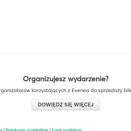
Organizujesz wydarzenie?
rganizatorów korzystających z Evenea do sprzedaży bilet
DOWIEDZ SIĘ WIĘCEJ
ne
|
Rejestracja uczestników
|
Event marketing