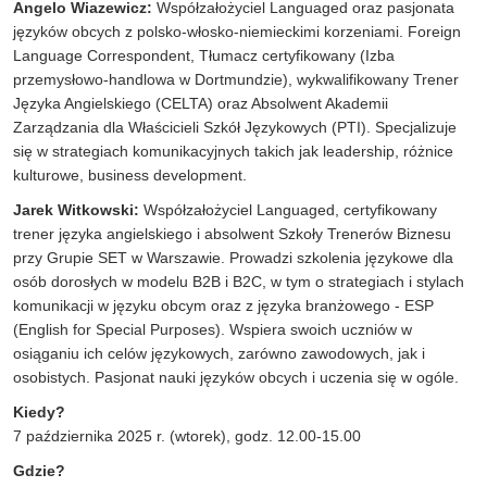
Angelo Wiazewicz:
Współzałożyciel Languaged oraz pasjonata
języków obcych z polsko-włosko-niemieckimi korzeniami. Foreign
Language Correspondent, Tłumacz certyfikowany (Izba
przemysłowo-handlowa w Dortmundzie), wykwalifikowany Trener
Języka Angielskiego (CELTA) oraz Absolwent Akademii
Zarządzania dla Właścicieli Szkół Językowych (PTI). Specjalizuje
się w strategiach komunikacyjnych takich jak leadership, różnice
kulturowe, business development.
Jarek Witkowski:
Współzałożyciel Languaged, certyfikowany
trener języka angielskiego i absolwent Szkoły Trenerów Biznesu
przy Grupie SET w Warszawie. Prowadzi szkolenia językowe dla
osób dorosłych w modelu B2B i B2C, w tym o strategiach i stylach
komunikacji w języku obcym oraz z języka branżowego - ESP
(English for Special Purposes). Wspiera swoich uczniów w
osiąganiu ich celów językowych, zarówno zawodowych, jak i
osobistych. Pasjonat nauki języków obcych i uczenia się w ogóle.
Kiedy?
7 października 2025 r. (wtorek), godz. 12.00-15.00
Gdzie?