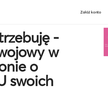
Załóż konto
trzebuję -
zwojowy w
onie o
 swoich