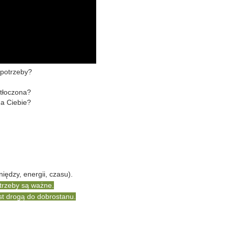
 potrzeby?
ytłoczona?
na Ciebie?
iędzy, energii, czasu).
trzeby są ważne.
est drogą do dobrostanu.