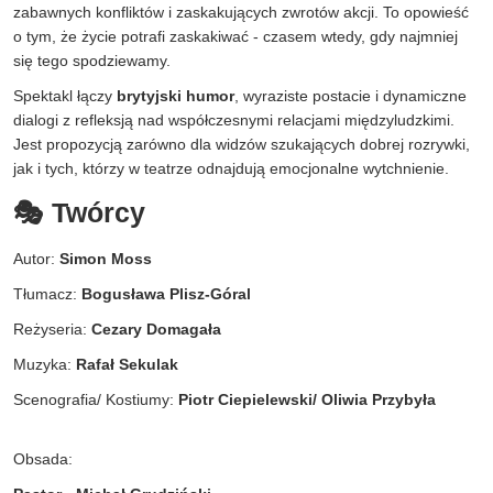
zabawnych konfliktów i zaskakujących zwrotów akcji. To opowieść
o tym, że życie potrafi zaskakiwać - czasem wtedy, gdy najmniej
się tego spodziewamy.
Spektakl łączy
brytyjski humor
, wyraziste postacie i dynamiczne
dialogi z refleksją nad współczesnymi relacjami międzyludzkimi.
Jest propozycją zarówno dla widzów szukających dobrej rozrywki,
jak i tych, którzy w teatrze odnajdują emocjonalne wytchnienie.
🎭 Twórcy
Autor:
Simon Moss
Tłumacz:
Bogusława Plisz-Góral
Reżyseria:
Cezary Domagała
Muzyka:
Rafał Sekulak
Scenografia/ Kostiumy:
Piotr Ciepielewski/ Oliwia Przybyła
Obsada: