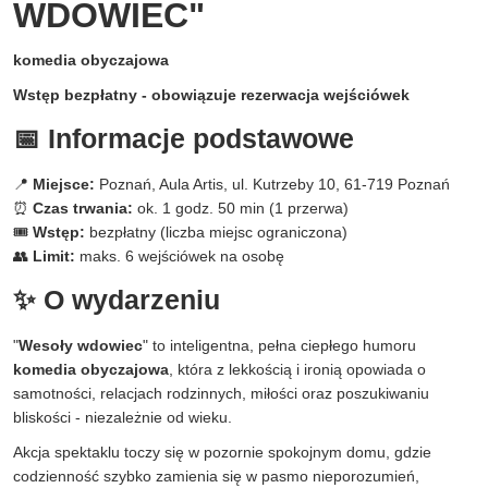
WDOWIEC"
komedia obyczajowa
Wstęp bezpłatny - obowiązuje rezerwacja wejściówek
📅 Informacje podstawowe
📍
Miejsce:
Poznań, Aula Artis, ul. Kutrzeby 10, 61-719 Poznań
⏰
Czas trwania:
ok. 1 godz. 50 min (1 przerwa)
🎟
Wstęp:
bezpłatny (liczba miejsc ograniczona)
👥
Limit:
maks. 6 wejściówek na osobę
✨ O wydarzeniu
"
Wesoły wdowiec
" to inteligentna, pełna ciepłego humoru
komedia obyczajowa
, która z lekkością i ironią opowiada o
samotności, relacjach rodzinnych, miłości oraz poszukiwaniu
bliskości - niezależnie od wieku.
Akcja spektaklu toczy się w pozornie spokojnym domu, gdzie
codzienność szybko zamienia się w pasmo nieporozumień,