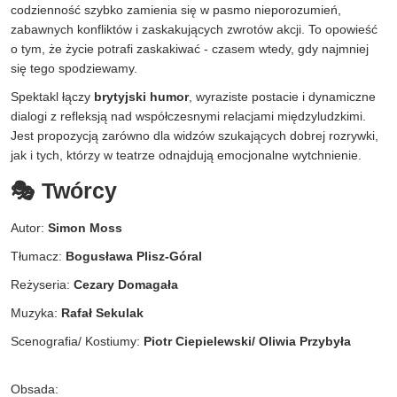
codzienność szybko zamienia się w pasmo nieporozumień,
zabawnych konfliktów i zaskakujących zwrotów akcji. To opowieść
o tym, że życie potrafi zaskakiwać - czasem wtedy, gdy najmniej
się tego spodziewamy.
Spektakl łączy
brytyjski humor
, wyraziste postacie i dynamiczne
dialogi z refleksją nad współczesnymi relacjami międzyludzkimi.
Jest propozycją zarówno dla widzów szukających dobrej rozrywki,
jak i tych, którzy w teatrze odnajdują emocjonalne wytchnienie.
🎭 Twórcy
Autor:
Simon Moss
Tłumacz:
Bogusława Plisz-Góral
Reżyseria:
Cezary Domagała
Muzyka:
Rafał Sekulak
Scenografia/ Kostiumy:
Piotr Ciepielewski/ Oliwia Przybyła
Obsada: