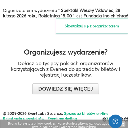
Organizatorem wydarzenia "
Spektakl Wesoły Wdowiec, 28
lutego 2026 roku, Rokietnica 18.00
" jest
Fundacja Ino chichrać
Skontaktuj się z organizatorem
Organizujesz wydarzenie?
Dołącz do tysięcy polskich organizatorów
korzystających z Evenea do sprzedaży biletów i
rejestracji uczestników.
DOWIEDZ SIĘ WIĘCEJ
@ 2009-2026 EventLabs Sp. z o.o.
Sprzedaż biletów on-line
|
Rejestracja uczestników
|
Event marketing
Strona korzysta z plików cookies. Korzystanie z witryny oznacza zgodę na ich
X
użycie.
Nie pokazuj więcej tego komunikatu
.