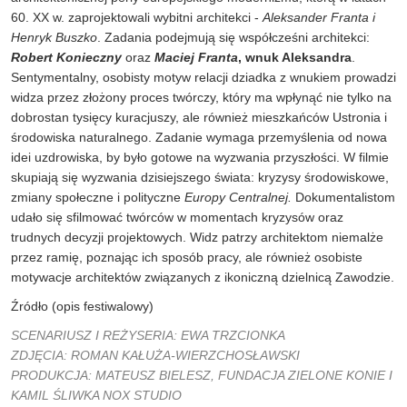
60. XX w. zaprojektowali wybitni architekci -
Aleksander Franta i
Henryk Buszko
. Zadania podejmują się współcześni architekci:
Robert Konieczny
oraz
Maciej Franta
, wnuk Aleksandra
.
Sentymentalny, osobisty motyw relacji dziadka z wnukiem prowadzi
widza przez złożony proces twórczy, który ma wpłynąć nie tylko na
dobrostan tysięcy kuracjuszy, ale również mieszkańców Ustronia i
środowiska naturalnego. Zadanie wymaga przemyślenia od nowa
idei uzdrowiska, by było gotowe na wyzwania przyszłości. W filmie
skupiają się wyzwania dzisiejszego świata: kryzysy środowiskowe,
zmiany społeczne i polityczne
Europy Centralnej.
Dokumentalistom
udało się sfilmować twórców w momentach kryzysów oraz
trudnych decyzji projektowych. Widz patrzy architektom niemalże
przez ramię, poznając ich sposób pracy, ale również osobiste
motywacje architektów związanych z ikoniczną dzielnicą Zawodzie.
Źródło (opis festiwalowy)
SCENARIUSZ I REŻYSERIA: EWA TRZCIONKA
ZDJĘCIA: ROMAN KAŁUŻA-WIERZCHOSŁAWSKI
PRODUKCJA: MATEUSZ BIELESZ, FUNDACJA ZIELONE KONIE I
KAMIL ŚLIWKA NOX STUDIO