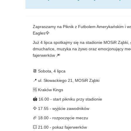
Zapraszamy na Piknik z Futbolem Amerykańskim i w
Eagles🦅
Już 4 lipca spotkajmy się na stadionie MOSiR Ząbki, 
dmuchańce, muzyka na żywo oraz emocjonujący mecz
fajerwerków 🎆
📆 Sobota, 4 lipca
📍 ul. Słowackiego 21, MOSiR Ząbki
🆚 Kraków Kings
🏟️ 16.00 - start pikniku przy stadionie
🦅 17.55 - wyjście zawodników
🏈 18.00 - rozpoczęcie meczu
💥 21.00 - pokaz fajerwerków