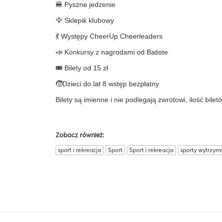
🍔 Pyszne jedzenie
🦅 Sklepik klubowy
💃 Występy CheerUp Cheerleaders
📣 Konkursy z nagrodami od Batiste
🎟️ Bilety od 15 zł
🧒Dzieci do lat 8 wstęp bezpłatny
Bilety są imienne i nie podlegają zwrotowi, ilość bilet
Zobacz również:
sport i rekreacja
Sport
Sport i rekreacja
sporty wytrzym