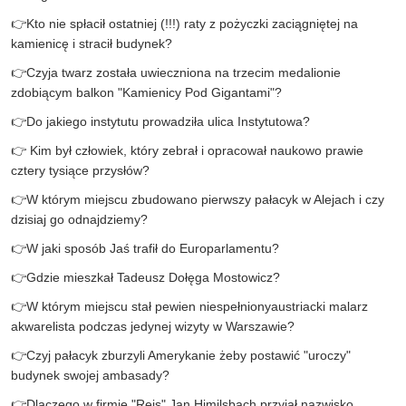
👉
Kto nie spłacił ostatniej (!!!) raty z pożyczki zaciągniętej na
kamienicę i stracił budynek?
👉Czyja twarz została uwieczniona na trzecim medalionie
zdobiącym balkon "Kamienicy Pod Gigantami"?
👉
Do jakiego instytutu prowadziła ulica Instytutowa?
👉
Kim był człowiek, który zebrał i opracował naukowo prawie
cztery tysiące przysłów?
👉
W którym miejscu zbudowano pierwszy pałacyk w Alejach i czy
dzisiaj go odnajdziemy?
👉
W jaki sposób Jaś trafił do Europarlamentu?
👉
Gdzie mieszkał Tadeusz Dołęga Mostowicz?
👉
W którym miejscu stał pewien niespełnionyaustriacki malarz
akwarelista podczas jedynej wizyty w Warszawie?
👉Czyj pałacyk zburzyli Amerykanie żeby postawić "uroczy"
budynek swojej ambasady?
👉
Dlaczego w firmie "Rejs" Jan Himilsbach przyjął nazwisko