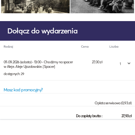
Dołącz do wydarzenia
Rodzaj
Cena
Liczba
05.09.2026 (sobota) - 13:00 - Chodźmy na spacer
27,00 zł
w Aleje. Aleje Ujazdowskie. [Spacer]
dostępnych: 29
Masz kod promocyjny?
Opłata serwisowa (
0,93
zł)
Do zapłaty brutto :
27,93
zł