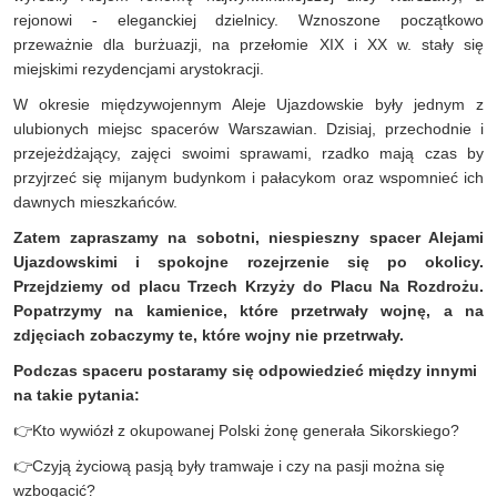
rejonowi - eleganckiej dzielnicy. Wznoszone początkowo
przeważnie dla burżuazji, na przełomie XIX i XX w. stały się
miejskimi rezydencjami arystokracji.
W okresie międzywojennym Aleje Ujazdowskie były jednym z
ulubionych miejsc spacerów Warszawian. Dzisiaj, przechodnie i
przejeżdżający, zajęci swoimi sprawami, rzadko mają czas by
przyjrzeć się mijanym budynkom i pałacykom oraz wspomnieć ich
dawnych mieszkańców.
Zatem zapraszamy na sobotni, niespieszny spacer Alejami
Ujazdowskimi i spokojne rozejrzenie się po okolicy.
Przejdziemy od placu Trzech Krzyży do Placu Na Rozdrożu.
Popatrzymy na kamienice, które przetrwały wojnę, a na
zdjęciach zobaczymy te, które wojny nie przetrwały.
Podczas spaceru postaramy się odpowiedzieć między innymi
na takie pytania:
👉
Kto wywiózł z okupowanej Polski żonę generała Sikorskiego?
👉
Czyją życiową pasją były tramwaje i czy na pasji można się
wzbogacić?