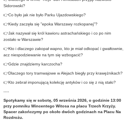
Sidorowski?
👉
Co było jak nie było Parku Ujazdowskiego?
👉
Kiedy zaczęła się "epoka Warszawy rozkopanej"?
👉
Jak nazywał się król kawioru astrachańskiego i co po nim
zostało w Warszawie?
👉
Kto i dlaczego zakopał wapno, kto je miał odkopać i gwałtownie,
acz niespodziewanie na tym się wzbogacić?
👉
Gdzie znajdziemy karczocha?
👉
Dlaczego tory tramwajowe w Alejach biegły przy krawężnikach?
👉
Kto zebrał imponującą kolekcję antyków i co się z nią stało?
----
Spotykamy się w sobotę, 05 września 2026, o godzinie 13:00
przy pomniku Wincentego Witosa na placu Trzech Krzyży.
Spacer zakończymy po około dwóch godzinach na Placu Na
Rozdrożu.