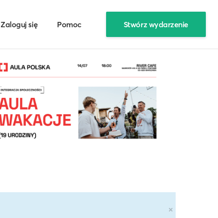
Zaloguj się
Pomoc
Stwórz wydarzenie
×