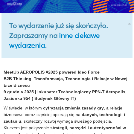
×
To wydarzenie już się skończyło.
Zapraszamy na
inne ciekawe
wydarzenia
.
MeetUp AEROPOLIS #2025 powered Ideo Force
B2B Thinking. Transformacja, Technologia i Relacje w Nowej
Erze Biznesu
9 grudnia 2025
| Inkubator Technologiczny PPN-T Aeropolis,
Jasionka 954 ( Budynek Główny IT)
W świecie, w którym
cyfryzacja zmienia zasady gry
, a relacje
biznesowe coraz częściej opierają się na
danych, technologii i
zaufaniu
, skuteczny rozwój wymaga świeżego podejścia.
Kluczem jest połączenie
strategii, narzędzi i autentyczności w