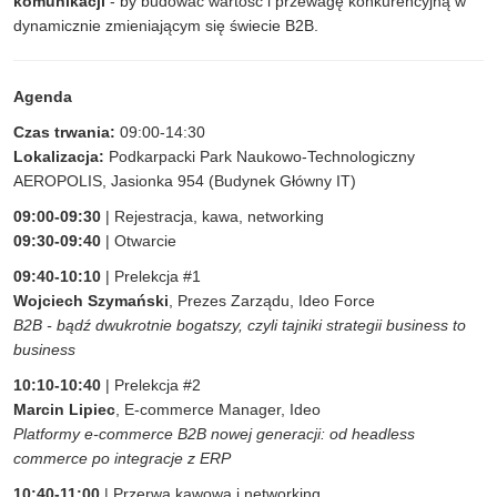
komunikacji
- by budować wartość i przewagę konkurencyjną w
dynamicznie zmieniającym się świecie B2B.
Agenda
Czas trwania:
09:00-14:30
Lokalizacja:
Podkarpacki Park Naukowo-Technologiczny
AEROPOLIS, Jasionka 954 (Budynek Główny IT)
09:00-09:30
| Rejestracja, kawa, networking
09:30-09:40
| Otwarcie
09:40-10:10
| Prelekcja #1
Wojciech Szymański
, Prezes Zarządu, Ideo Force
B2B - bądź dwukrotnie bogatszy, czyli tajniki strategii business to
business
10:10-10:40
| Prelekcja #2
Marcin Lipiec
, E-commerce Manager, Ideo
Platformy e-commerce B2B nowej generacji: od headless
commerce po integracje z ERP
10:40-11:00
| Przerwa kawowa i networking