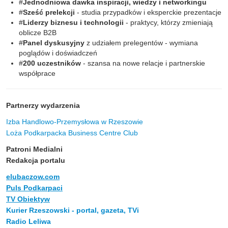
#
Jednodniowa dawka inspiracji, wiedzy i networkingu
#
Sześć prelekcji
- studia przypadków i eksperckie prezentacje
#
Liderzy biznesu i technologii
- praktycy, którzy zmieniają
oblicze B2B
#
Panel dyskusyjny
z udziałem prelegentów - wymiana
poglądów i doświadczeń
#
200 uczestników
- szansa na nowe relacje i partnerskie
współprace
Partnerzy wydarzenia
Izba Handlowo-Przemysłowa w Rzeszowie
Loża Podkarpacka Business Centre Club
Patroni Medialni
Redakcja portalu
elubaczow.com
Puls Podkarpaci
TV Obiektyw
Kurier Rzeszowski - portal, gazeta, TVi
Radio Leliwa