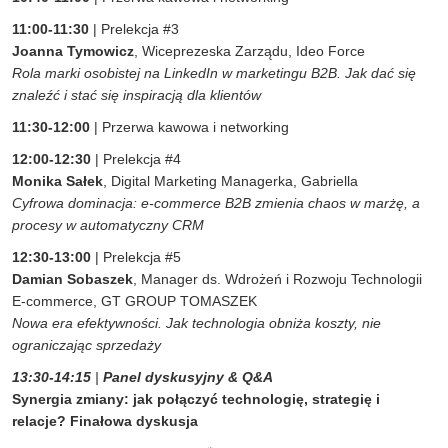
11:00-11:30
| Prelekcja #3
Joanna Tymowicz
, Wiceprezeska Zarządu, Ideo Force
Rola marki osobistej na LinkedIn w marketingu B2B. Jak dać się
znaleźć i stać się inspiracją dla klientów
11:30-12:00
| Przerwa kawowa i networking
12:00-12:30
| Prelekcja #4
Monika Sałek
, Digital Marketing Managerka, Gabriella
Cyfrowa dominacja: e-commerce B2B zmienia chaos w marżę, a
procesy w automatyczny CRM
12:30-13:00
| Prelekcja #5
Damian Sobaszek
,
Manager ds. Wdrożeń i Rozwoju Technologii
E-commerce,
GT GROUP TOMASZEK
Nowa era efektywności. Jak technologia obniża koszty, nie
ograniczając sprzedaży
13:30-14:15
|
Panel dyskusyjny & Q&A
Synergia zmiany: jak połączyć technologię, strategię i
relacje? Finałowa dyskusja