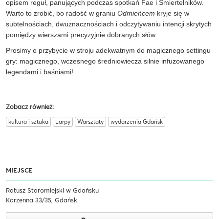
opisem reguł, panujących podczas spotkań Fae i Śmiertelników.
Warto to zrobić, bo radość w graniu
Odmieńcem
kryje się w
subtelnościach, dwuznacznościach i odczytywaniu intencji skrytych
pomiędzy wierszami precyzyjnie dobranych słów.
Prosimy o przybycie w stroju adekwatnym do magicznego settingu
gry: magicznego, wczesnego średniowiecza silnie infuzowanego
legendami i baśniami!
Zobacz również:
kultura i sztuka
Larpy
Warsztaty
wydarzenia Gdańsk
MIEJSCE
Ratusz Staromiejski w Gdańsku
Korzenna 33/35, Gdańsk