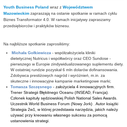
Youth Business Poland
wraz z
Województwem
Mazowieckim
zapraszają na ostanie spotkanie w ramach cyklu
Biznes Transformator 4.0. W ramach inicjatywy zapraszamy
przedsiębiorców i praktyków biznesu.
Na najbliższe spotkanie zaprosiliśmy:
Michała Gołkiewicza
- współzałożyciela kliniki
dietetycznej Nutricus i współtwórcy oraz CEO Sundose -
pierwszego w Europie zindywidualizowanego suplementu diety.
W ostatniej rundzie pozyskał 6 mln dolarów dofinansowania.
Zdobywca prestiżowych nagród i wyróżnień, m.in. za
skuteczne i innowacyjne kampanie marketingowe marki;
T
omasza Szczęsnego
- założyciela 4 innowacyjnych firm.
Trener Strategii Błękitnego Oceanu (INSEAD, Francja).
Członek kapituły sędziowskiej Polish National Sales Awards.
Uczestnik World Business Forum (Nowy Jork) . Autor książki
Strategia 2w1, w której przedstawia narzędzia, jakich należy
używać przy kreowaniu własnego sukcesu za pomocą
ustanowienia strategi.