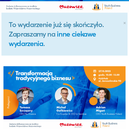
×
To wydarzenie już się skończyło.
Zapraszamy na
inne ciekawe
wydarzenia
.