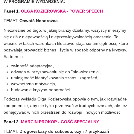
W PROGRAMIE WYDARZENIA:
Panel 1.
OLGA KOZIEROWSKA - POWER SPEECH
TEMAT:
Oswoić Nosorożca
Niezależnie od tego, w jakiej branży działamy, wszyscy mierzymy
się dziś z niepewnością i nieprzewidywalnością otoczenia. To
właśnie w takich warunkach kluczowe stają się umiejętności, które
pozwalają prowadzić biznes i życie w sposób odporny na kryzysy.
Są to m.in.:
zwinność adaptacyjna,
odwaga w przyznawaniu się do "nie-wiedzenia",
umiejętność identyfikowania szans i zagrożeń,
wewnętrzna motywacja,
budowanie kryzyso-odporności.
Podczas wykładu Olga Kozierowska opowie o tym, jak rozwijać te
kompetencje, aby nie tylko przetrwać w trudnych czasach, ale też
odnajdywać w nich przestrzeń do rozwoju i nowych możliwości.
Panel 2.
MARCIN PROKOP - GOŚĆ SPECJALNY
TEMAT:
Drogowskazy do sukcesu, czyli 7 przykazań