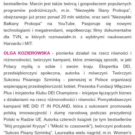
bestsellerów. Marcin jest także twórcą i gospodarzem popularnych
programów podróżniczych, m.in. "Niezwykłe Stany Prokopa",
obejrzanego już przez ponad 20 mln widzów, oraz serii "Niezwykłe
Bałkany Prokopa" na YouTube. Pasjonuje się nowymi
technologiami i megatrendami, współtworząc filmy dokumentalne
dla TVN, w których rozmawiałm.in. z wybitnymi naukowcami
Harvardu i MIT.
OLGA KOZIEROWSKA
- pionierka działań na rzecz równości i
różnorodności, twórczyni kampanii, które zmieniają sposób, w jaki
Polacy myślą o sobie i swoim kraju. Ekspertka DEI,
przedsiębiorczyni społeczna, autorka i mówczyni. Twórczyni
Sukcesu Pisanego Szminką - pierwszej w Polsce organizacji
wspierającej przedsiębiorczość kobiet. Prezeska Fundacji Włączeni
Plus i inicjatorka Klubu DEI Champions - inicjatyw łączących biznes
z działaniami na rzecz różnorodności i równości. Pomysłodawczyni
kampanii WE DID IT IN POLAND, która z sukcesem promowała
polską innowacyjność i dumę narodową podczas prezydencji
Polski w Radzie UE. Autorka czterech książek (w tym bestsellerów
"Mój przyjaciel Kryzys" i "Miłość to czasownik"), twórczyni podcastu
"Sukces Pisany Szminką". Laureatka wielu nagród, m.in. Women's