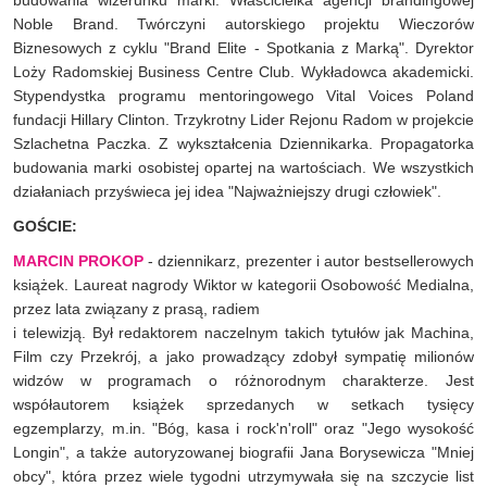
budowania wizerunku marki. Właścicielka agencji brandingowej
Noble Brand. Twórczyni autorskiego projektu Wieczorów
Biznesowych z cyklu "Brand Elite - Spotkania z Marką". Dyrektor
Loży Radomskiej Business Centre Club. Wykładowca akademicki.
Stypendystka programu mentoringowego Vital Voices Poland
fundacji Hillary Clinton. Trzykrotny Lider Rejonu Radom w projekcie
Szlachetna Paczka. Z wykształcenia Dziennikarka. Propagatorka
budowania marki osobistej opartej na wartościach. We wszystkich
działaniach przyświeca jej idea "Najważniejszy drugi człowiek".
GOŚCIE:
MARCIN PROKOP
- dziennikarz, prezenter i autor bestsellerowych
książek. Laureat nagrody Wiktor w kategorii Osobowość Medialna,
przez lata związany z prasą, radiem
i telewizją. Był redaktorem naczelnym takich tytułów jak Machina,
Film czy Przekrój, a jako prowadzący zdobył sympatię milionów
widzów w programach o różnorodnym charakterze. Jest
współautorem książek sprzedanych w setkach tysięcy
egzemplarzy, m.in. "Bóg, kasa i rock'n'roll" oraz "Jego wysokość
Longin", a także autoryzowanej biografii Jana Borysewicza "Mniej
obcy", która przez wiele tygodni utrzymywała się na szczycie list