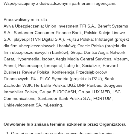
Współpracujemy z doświadczonymi partnerami i agencjami.
Pracowaliśmy m.in. dla:
Aviva Ubezpieczenia; Union Investment TFI S.A., Benefit Systems
S.A.; Santander Consumer Finance Bank, Polskie Koleje Linowe
S.A.; player.pl (TVN Digital S.A.), Fujitsu Polska; Infotarget (projekt
dla firm ubezpieczeniowych i banków); Oracle Polska (projekt dla
firm ubezpieczeniowych i banków); Grupa Dentsu Aegis Network:
Carat, Hypermedia, Isobar, Aegis Media Central Services, Vizeum,
Amnet, Posterscope, Iprospect, Lubię.to, Socializer; Harvard
Business Review Polska; Konferencja Przedsiębiorców
Finansowych; P4 - PLAY, Symetria (projekt dla PZU); Bank
Zachodni WBK, Herbalife Polska, BGŻ BNP Paribas, Bouygues
Immobilier Polska, Grupa EUROCASH, Grupa LUX MED, LSC
Communications, Santander Bank Polska S.A., FORTUM,
Unidevelopment SA, mLeasing.
Odwołanie lub zmiana terminu szkolenia przez Organizatora
Organizator zastrzega sobie prawo do zmiany terminu