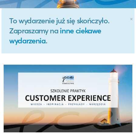
×
To wydarzenie już się skończyło.
Zapraszamy na
inne ciekawe
wydarzenia
.