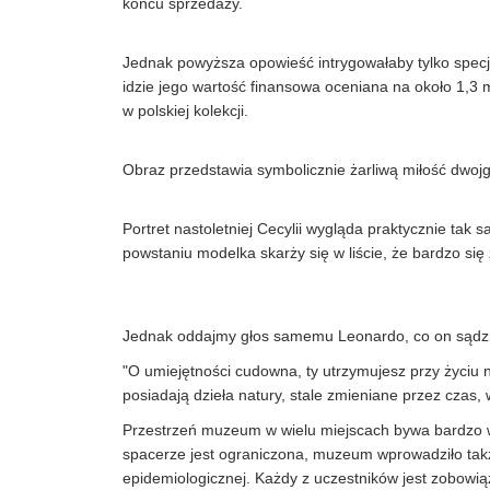
końcu sprzedaży.
Jednak powyższa opowieść intrygowałaby tylko specja
idzie jego wartość finansowa oceniana na około 1,3 m
w polskiej kolekcji.
Obraz przedstawia symbolicznie żarliwą miłość dwojga
Portret nastoletniej Cecylii wygląda praktycznie tak s
powstaniu modelka skarży się w liście, że bardzo się z
Jednak oddajmy głos samemu Leonardo, co on sądził
"O umiejętności cudowna, ty utrzymujesz przy życiu ni
posiadają dzieła natury, stale zmieniane przez czas, 
Przestrzeń muzeum w wielu miejscach bywa bardzo w
spacerze jest ograniczona, muzeum wprowadziło także
epidemiologicznej. Każdy z uczestników jest zobowi