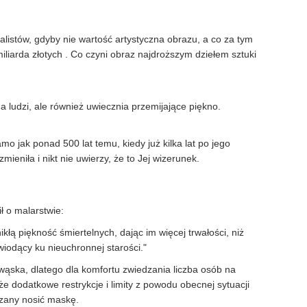
listów, gdyby nie wartość artystyczna obrazu, a co za tym
iliarda złotych . Co czyni obraz najdroższym dziełem sztuki
 ludzi, ale również uwiecznia przemijające piękno.
amo jak ponad 500 lat temu, kiedy już kilka lat po jego
mieniła i nikt nie uwierzy, że to Jej wizerunek.
 o malarstwie:
kłą piękność śmiertelnych, dając im więcej trwałości, niż
wiodący ku nieuchronnej starości."
ąska, dlatego dla komfortu zwiedzania liczba osób na
 dodatkowe restrykcje i limity z powodu obecnej sytuacji
ązany nosić maskę.