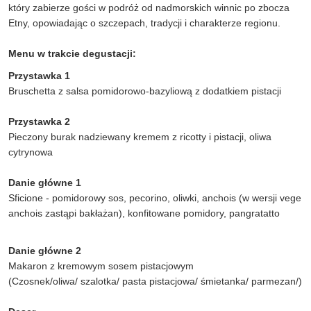
który zabierze gości w podróż od nadmorskich winnic po zbocza
Etny, opowiadając o szczepach, tradycji i charakterze regionu.
Menu w trakcie degustacji:
Przystawka 1
Bruschetta z salsa pomidorowo-bazyliową z dodatkiem pistacji
Przystawka 2
Pieczony burak nadziewany kremem z ricotty i pistacji, oliwa
cytrynowa
Danie główne 1
Sficione - pomidorowy sos, pecorino, oliwki, anchois (w wersji vege
anchois zastąpi bakłażan), konfitowane pomidory, pangratatto
Danie główne 2
Makaron z kremowym sosem pistacjowym
(Czosnek/oliwa/ szalotka/ pasta pistacjowa/ śmietanka/ parmezan/)