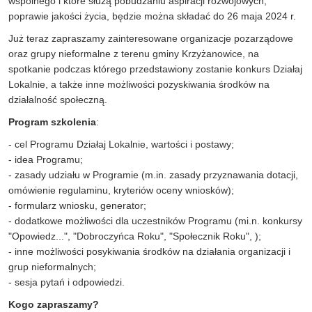
wspólnego i które służą pobudzaniu aspiracji rozwojowych,
poprawie jakości życia, będzie można składać do 26 maja 2024 r.
Już teraz zapraszamy zainteresowane organizacje pozarządowe
oraz grupy nieformalne z terenu gminy Krzyżanowice, na
spotkanie podczas którego przedstawiony zostanie konkurs Działaj
Lokalnie, a także inne możliwości pozyskiwania środków na
działalność społeczną.
Program szkolenia
:
- cel Programu Działaj Lokalnie, wartości i postawy;
- idea Programu;
- zasady udziału w Programie (m.in. zasady przyznawania dotacji,
omówienie regulaminu, kryteriów oceny wniosków);
- formularz wniosku, generator;
- dodatkowe możliwości dla uczestników Programu (mi.n. konkursy
"Opowiedz...", "Dobroczyńca Roku", "Społecznik Roku", );
- inne możliwości posykiwania środków na działania organizacji i
grup nieformalnych;
- sesja pytań i odpowiedzi.
Kogo zapraszamy?