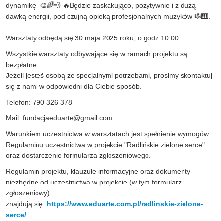
dynamikę! 🎨🌈💨 🔥Będzie zaskakująco, pozytywnie i z dużą
dawką energii, pod czujną opieką profesjonalnych muzyków 🎼🎹.
Warsztaty odbędą się 30 maja 2025 roku, o godz.10.00.
Wszystkie warsztaty odbywające się w ramach projektu są
bezpłatne.
Jeżeli jesteś osobą ze specjalnymi potrzebami, prosimy skontaktuj
się z nami w odpowiedni dla Ciebie sposób.
T
elefon: 790 326 378
Mail
:
fundacjaeduarte@gmail.com
Warunkiem uczestnictwa w warsztatach jest spełnienie wymogów
Regulaminu uczestnictwa w projekcie "Radlińskie zielone serce"
oraz dostarczenie formularza zgłoszeniowego.
Regulamin projektu, klauzule informacyjne oraz dokumenty
niezbędne od uczestnictwa w projekcie (w tym formularz
zgłoszeniowy)
znajdują się:
https://www.eduarte.com.pl/radlinskie-zielone-
serce/