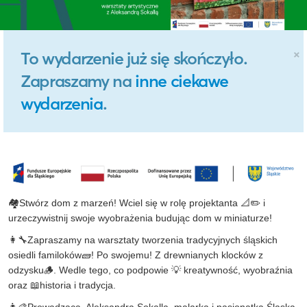
×
To wydarzenie już się skończyło.
Zapraszamy na
inne ciekawe
wydarzenia
.
🏘️Stwórz dom z marzeń! Wciel się w rolę projektanta 📐✏️ i
urzeczywistnij swoje wyobrażenia budując dom w miniaturze!
👩🔧Zapraszamy na warsztaty tworzenia tradycyjnych śląskich
osiedli familoków🧱! Po swojemu! Z drewnianych klocków z
odzysku🪵. Wedle tego, co podpowie 💡 kreatywność, wyobraźnia
oraz 📖historia i tradycja.
👩🎨Prowadząca, Aleksandra Sokalla, malarka i pasjonatka Śląska,