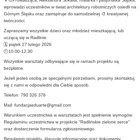
wprowadzi uczestników w świat architektury robotniczych osiedli na
Górnym Śląsku oraz zainspiruje do samodzielnej 🎨 kreatywnej
twórczości.
Zapraszamy wszystkie dzieci oraz młodzież mieszkającą, lub
uczącą się w Radlinie.
🗓️ piątek 27 lutego 2026
🕙10.00-12.30
Wszystkie warsztaty odbywające się w ramach projektu są
bezpłatne.
Jeżeli jesteś osobą ze specjalnymi potrzebami, prosimy skontaktuj
się z nami w odpowiedni dla Ciebie sposób.
T
elefon: 790 326 378
Mail
:
fundacjaeduarte@gmail.com
Warunkiem uczestnictwa w warsztatach jest spełnienie wymogów
Regulaminu uczestnictwa w projekcie "Radlińskie zielone serce"
oraz dostarczenie formularza zgłoszeniowego.
Regulamin projektu, klauzule informacyjne oraz dokumenty