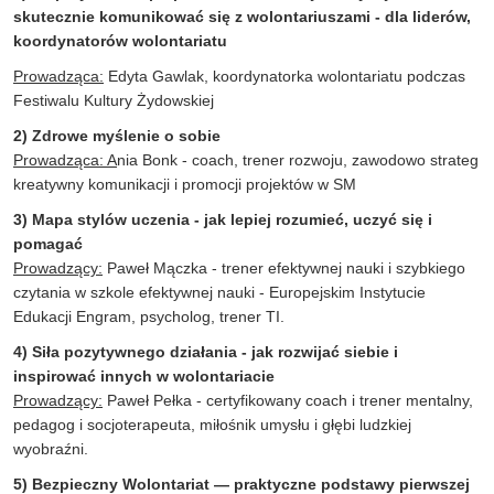
skutecznie komunikować się z wolontariuszami - dla liderów,
koordynatorów wolontariatu
Prow
adząca:
Edyta Gawlak, koordynatorka wolontariatu podczas
Festiwalu Kultury Żydowskiej
2)
Zdrowe myślenie o sobie
Prowadząca: A
nia Bonk - coach, trener rozwoju, zawodowo strateg
kreatywny komunikacji i promocji projektów w SM
3)
Mapa stylów uczenia - jak lepiej rozumieć, uczyć się i
pomagać
Prowadzący:
Paweł Mączka - trener efektywnej nauki i szybkiego
czytania w szkole efektywnej nauki - Europejskim Instytucie
Edukacji Engram, psycholog, trener TI.
4)
Siła pozytywnego działania - jak rozwijać siebie i
inspirować innych w wolontariacie
Prowadzący:
Paweł Pełka - certyfikowany coach i trener mentalny,
pedagog i socjoterapeuta, miłośnik umysłu i głębi ludzkiej
wyobraźni.
5) Bezpieczny Wolontariat — praktyczne podstawy pierwszej