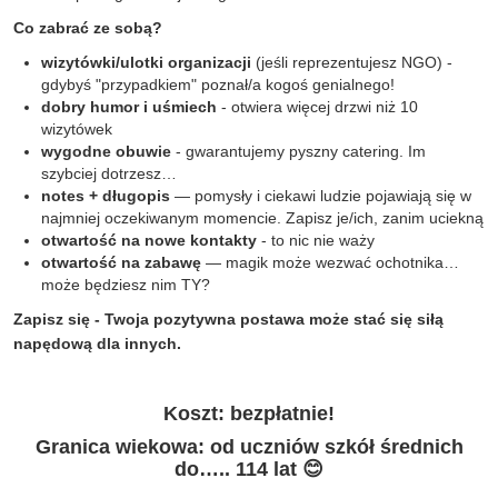
Co zabrać ze sobą?
wizytówki/ulotki organizacji
(jeśli reprezentujesz NGO) -
gdybyś "przypadkiem" poznał/a kogoś genialnego!
dobry humor i uśmiech
- otwiera więcej drzwi niż 10
wizytówek
wygodne obuwie
- gwarantujemy pyszny catering. Im
szybciej dotrzesz…
notes + długopis
— pomysły i ciekawi ludzie pojawiają się w
najmniej oczekiwanym momencie. Zapisz je/ich, zanim uciekną
otwartość na nowe kontakty
- to nic nie waży
otwartość na zabawę
— magik może wezwać ochotnika…
może będziesz nim TY?
Zapisz się - Twoja pozytywna postawa może stać się siłą
napędową dla innych.
Koszt: bezpłatnie!
Granica wiekowa: od uczniów szkół średnich
do….. 114 lat 😊