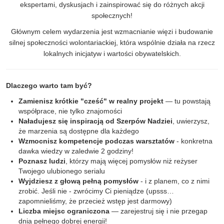
ekspertami, dyskusjach i zainspirować się do różnych akcji
społecznych!
Głównym celem wydarzenia jest wzmacnianie więzi i budowanie
silnej społeczności wolontariackiej, która wspólnie działa na rzecz
lokalnych inicjatyw i wartości obywatelskich.
Dlaczego warto tam być?
Zamienisz krótkie "cześć" w realny projekt
— tu powstają
współprace, nie tylko znajomości
Naładujesz się inspiracją od Szerpów Nadziei
, uwierzysz,
że marzenia są dostępne dla każdego
Wzmocnisz kompetencje podczas warsztatów
- konkretna
dawka wiedzy w zaledwie 2 godziny!
Poznasz ludzi
, którzy mają więcej pomysłów niż reżyser
Twojego ulubionego serialu
Wyjdziesz z głową pełną pomysłów
- i z planem, co z nimi
zrobić. Jeśli nie - zwrócimy Ci pieniądze (upsss…
zapomnieliśmy, że przecież wstęp jest darmowy)
Liczba miejsc ograniczona
— zarejestruj się i nie przegap
dnia pełnego dobrej energii!