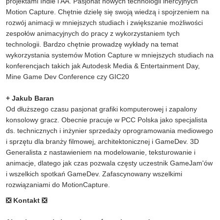
projektami Indie i AA. Pasjonat nowych technologii inercyjnych
Motion Capture. Chętnie dzielę się swoją wiedzą i spojrzeniem na
rozwój animacji w mniejszych studiach i zwiększanie możliwości
zespołów animacyjnych do pracy z wykorzystaniem tych
technologii. Bardzo chętnie prowadzę wykłady na temat
wykorzystania systemów Motion Capture w mniejszych studiach na
konferencjach takich jak Autodesk Media & Entertainment Day,
Mine Game Dev Conference czy GIC20
+ Jakub Baran
Od dłuższego czasu pasjonat grafiki komputerowej i zapalony
konsolowy gracz. Obecnie pracuje w PCC Polska jako specjalista
ds. technicznych i inżynier sprzedaży oprogramowania mediowego
i sprzętu dla branży filmowej, architektonicznej i GameDev. 3D
Generalista z nastawieniem na modelowanie, teksturowanie i
animacje, dlatego jak czas pozwala częsty uczestnik GameJam'ów
i wszelkich spotkań GameDev. Zafascynowany wszelkimi
rozwiązaniami do MotionCapture.
❎ Kontakt ❎