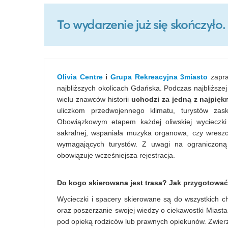
To wydarzenie już się skończył
Olivia Centre
i
Grupa Rekreacyjna 3miasto
zapra
najbliższych okolicach Gdańska. Podczas najbliższe
wielu znawców historii
uchodzi za jedną z najpięk
uliczkom przedwojennego klimatu, turystów zas
Obowiązkowym etapem każdej oliwskiej wycieczki j
sakralnej, wspaniała muzyka organowa, czy wreszc
wymagających turystów. Z uwagi na ograniczoną 
obowiązuje wcześniejsza rejestracja.
Do kogo skierowana jest trasa? Jak przygotować
Wycieczki i spacery skierowane są do wszystkich c
oraz poszerzanie swojej wiedzy o ciekawostki Mias
pod opieką rodziców lub prawnych opiekunów. Zwierz