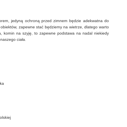
zorem, jedyną ochroną przed zimnem będzie adekwatna do
biektów, zapewne stać będziemy na wietrze, dlatego warto
a, komin na szyję, to zapewne podstawa na nadal niekiedy
 naszego ciała.
ska
olskiej