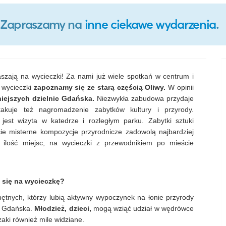
o. Zapraszamy na
inne ciekawe wydarzenia
.
szają na wycieczki! Za nami już wiele spotkań w centrum i
j wycieczki
zapoznamy się ze starą częścią Oliwy.
W opinii
niejszych dzielnic Gdańska.
Niezwykła zabudowa przydaje
kakuje też nagromadzenie zabytków kultury i przyrody.
est wizyta w katedrze i rozległym parku. Zabytki sztuki
ie misterne kompozycje przyrodnicze zadowolą najbardziej
ilość miejsc, na wycieczki z przewodnikiem po mieście
 się na wycieczkę?
hętnych, którzy lubią aktywny wypoczynek na łonie przyrody
ta Gdańska.
Młodzież, dzieci,
mogą wziąć udział w wędrówce
aki również mile widziane.