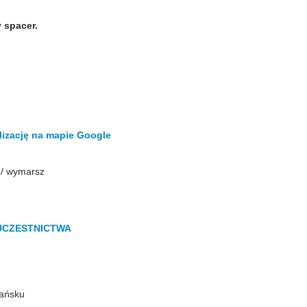
 spacer.
lizację na mapie Google
 / wymarsz
 UCZESTNICTWA
dańsku