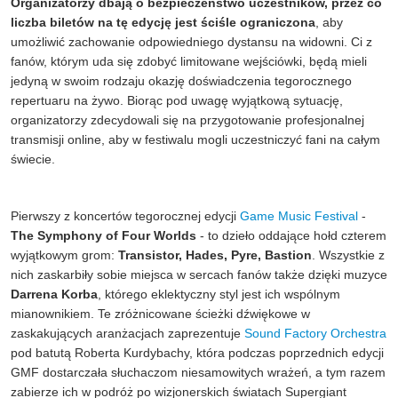
Organizatorzy dbają o bezpieczeństwo uczestników, przez co
liczba biletów na tę edycję jest ściśle ograniczona
, aby
umożliwić zachowanie odpowiedniego dystansu na widowni. Ci z
fanów, którym uda się zdobyć limitowane wejściówki, będą mieli
jedyną w swoim rodzaju okazję doświadczenia tegorocznego
repertuaru na żywo. Biorąc pod uwagę wyjątkową sytuację,
organizatorzy zdecydowali się na przygotowanie profesjonalnej
transmisji online, aby w festiwalu mogli uczestniczyć fani na całym
świecie.
Pierwszy z koncertów tegorocznej edycji
Game Music Festival
-
The Symphony of Four Worlds
- to dzieło oddające hołd czterem
wyjątkowym grom:
Transistor, Hades, Pyre, Bastion
. Wszystkie z
nich zaskarbiły sobie miejsca w sercach fanów także dzięki muzyce
Darrena Korba
, którego eklektyczny styl jest ich wspólnym
mianownikiem. Te zróżnicowane ścieżki dźwiękowe w
zaskakujących aranżacjach zaprezentuje
Sound Factory Orchestra
pod batutą Roberta Kurdybachy, która podczas poprzednich edycji
GMF dostarczała słuchaczom niesamowitych wrażeń, a tym razem
zabierze ich w podróż po wizjonerskich światach Supergiant