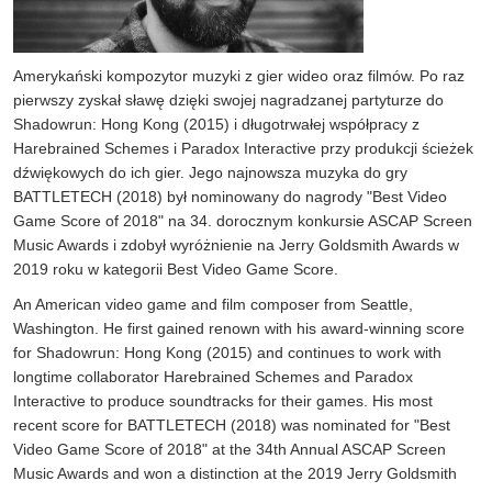
Amerykański kompozytor muzyki z gier wideo oraz filmów. Po raz
pierwszy zyskał sławę dzięki swojej nagradzanej partyturze do
Shadowrun: Hong Kong (2015) i długotrwałej współpracy z
Harebrained Schemes i Paradox Interactive przy produkcji ścieżek
dźwiękowych do ich gier. Jego najnowsza muzyka do gry
BATTLETECH (2018) był nominowany do nagrody "Best Video
Game Score of 2018" na 34. dorocznym konkursie ASCAP Screen
Music Awards i zdobył wyróżnienie na Jerry Goldsmith Awards w
2019 roku w kategorii Best Video Game Score.
An American video game and film composer from Seattle,
Washington. He first gained renown with his award-winning score
for Shadowrun: Hong Kong (2015) and continues to work with
longtime collaborator Harebrained Schemes and Paradox
Interactive to produce soundtracks for their games. His most
recent score for BATTLETECH (2018) was nominated for "Best
Video Game Score of 2018" at the 34th Annual ASCAP Screen
Music Awards and won a distinction at the 2019 Jerry Goldsmith