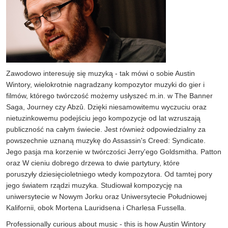
Zawodowo interesuję się muzyką - tak mówi o sobie Austin
Wintory, wielokrotnie nagradzany kompozytor muzyki do gier i
filmów, którego twórczość możemy usłyszeć m.in. w The Banner
Saga, Journey czy Abzû. Dzięki niesamowitemu wyczuciu oraz
nietuzinkowemu podejściu jego kompozycje od lat wzruszają
publiczność na całym świecie. Jest również odpowiedzialny za
powszechnie uznaną muzykę do Assassin's Creed: Syndicate.
Jego pasja ma korzenie w twórczości Jerry'ego Goldsmitha. Patton
oraz W cieniu dobrego drzewa to dwie partytury, które
poruszyły dziesięcioletniego wtedy kompozytora. Od tamtej pory
jego światem rządzi muzyka. Studiował kompozycję na
uniwersytecie w Nowym Jorku oraz Uniwersytecie Południowej
Kalifornii, obok Mortena Lauridsena i Charlesa Fussella.
Professionally curious about music - this is how Austin Wintory