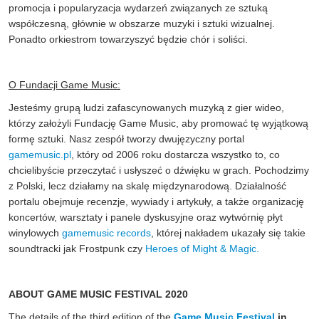
promocja i popularyzacja wydarzeń związanych ze sztuką
współczesną, głównie w obszarze muzyki i sztuki wizualnej.
Ponadto orkiestrom towarzyszyć będzie chór i soliści.
O Fundacji Game Music:
Jesteśmy grupą ludzi zafascynowanych muzyką z gier wideo,
którzy założyli Fundację Game Music, aby promować tę wyjątkową
formę sztuki. Nasz zespół tworzy dwujęzyczny portal
gamemusic.pl
, który od 2006 roku dostarcza wszystko to, co
chcielibyście przeczytać i usłyszeć o dźwięku w grach. Pochodzimy
z Polski, lecz działamy na skalę międzynarodową. Działalność
portalu obejmuje recenzje, wywiady i artykuły, a także organizację
koncertów, warsztaty i panele dyskusyjne oraz wytwórnię płyt
winylowych
gamemusic records
, której nakładem ukazały się takie
soundtracki jak Frostpunk czy
Heroes of Might & Magic.
ABOUT GAME MUSIC FESTIVAL 2020
The details of the third edition of the
Game Music Festival
in