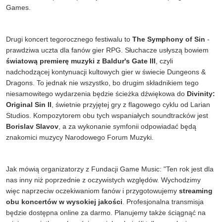
Games.
Drugi koncert tegorocznego festiwalu to
The Symphony of Sin
-
prawdziwa uczta dla fanów gier RPG. Słuchacze usłyszą bowiem
światową premierę muzyki z Baldur's Gate III
, czyli
nadchodzącej kontynuacji kultowych gier w świecie Dungeons &
Dragons. To jednak nie wszystko, bo drugim składnikiem tego
niesamowitego wydarzenia będzie ścieżka dźwiękowa do
Divinity:
Original Sin II
, świetnie przyjętej gry z flagowego cyklu od Larian
Studios. Kompozytorem obu tych wspaniałych soundtracków jest
Borislav Slavov
, a za wykonanie symfonii odpowiadać będą
znakomici muzycy Narodowego Forum Muzyki.
Jak mówią organizatorzy z Fundacji Game Music: "Ten rok jest dla
nas inny niż poprzednie z oczywistych względów. Wychodzimy
więc naprzeciw oczekiwaniom fanów i przygotowujemy
streaming
obu koncertów w wysokiej jakości
. Profesjonalna transmisja
będzie dostępna online za darmo. Planujemy także ściągnąć na