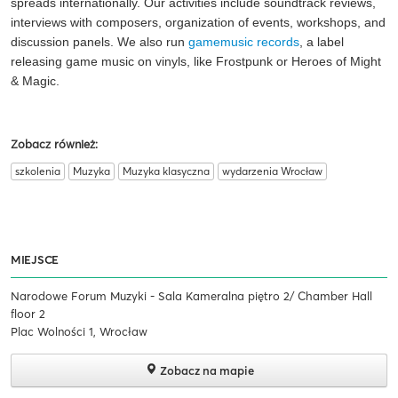
spreads internationally. Our activities include soundtrack reviews,
interviews with composers, organization of events, workshops, and
discussion panels. We also run
gamemusic records
,
a label
releasing game music on vinyls, like Frostpunk or Heroes of Might
& Magic.
Zobacz również:
szkolenia
Muzyka
Muzyka klasyczna
wydarzenia Wrocław
MIEJSCE
Narodowe Forum Muzyki - Sala Kameralna piętro 2/ Chamber Hall
floor 2
Plac Wolności 1, Wrocław
Zobacz na mapie