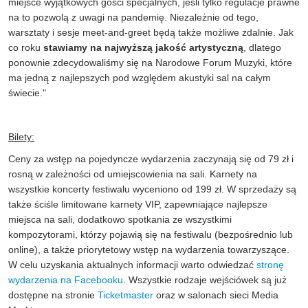
miejsce wyjątkowych gości specjalnych, jeśli tylko regulacje prawne
na to pozwolą z uwagi na pandemię. Niezależnie od tego,
warsztaty i sesje meet-and-greet będą także możliwe zdalnie. Jak
co roku
stawiamy na najwyższą jakość artystyczną
, dlatego
ponownie zdecydowaliśmy się na Narodowe Forum Muzyki, które
ma jedną z najlepszych pod względem akustyki sal na całym
świecie."
Bilety:
Ceny za wstęp na pojedyncze wydarzenia zaczynają się od 79 zł i
rosną w zależności od umiejscowienia na sali. Karnety na
wszystkie koncerty festiwalu wyceniono od 199 zł. W sprzedaży są
także ściśle limitowane karnety VIP, zapewniające najlepsze
miejsca na sali, dodatkowo spotkania ze wszystkimi
kompozytorami, którzy pojawią się na festiwalu (bezpośrednio lub
online), a także priorytetowy wstęp na wydarzenia towarzyszące.
W celu uzyskania aktualnych informacji warto odwiedzać
stronę
wydarzenia na Facebooku
. Wszystkie rodzaje wejściówek są już
dostępne na stronie
Ticketmaster
oraz w salonach sieci Media