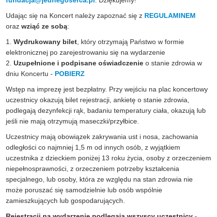
fundacja@jednegoserca.pl
. Dziękujemy!
Udając się na Koncert należy zapoznać się z
REGULAMINEM
oraz
wziąć ze sobą
:
1.
Wydrukowany bilet
, który otrzymają Państwo w formie
elektronicznej po zarejestrowaniu się na wydarzenie
2.
Uzupełnione i podpisane
oświadczenie
o stanie zdrowia w
dniu Koncertu -
POBIERZ
Wstęp na imprezę jest bezpłatny. Przy wejściu na plac koncertowy
uczestnicy okazują bilet rejestracji, ankietę o stanie zdrowia,
podlegają dezynfekcji rąk, badaniu temperatury ciała, okazują lub
jeśli nie mają otrzymują maseczki/przyłbice.
Uczestnicy mają obowiązek zakrywania ust i nosa, zachowania
odległości co najmniej 1,5 m od innych osób, z wyjątkiem
uczestnika z dzieckiem poniżej 13 roku życia, osoby z orzeczeniem
niepełnosprawności, z orzeczeniem potrzeby kształcenia
specjalnego, lub osoby, która ze względu na stan zdrowia nie
może poruszać się samodzielnie lub osób wspólnie
zamieszkujących lub gospodarujących.
Rejestracji na wydarzenie podlegają wszyscy uczestnicy -