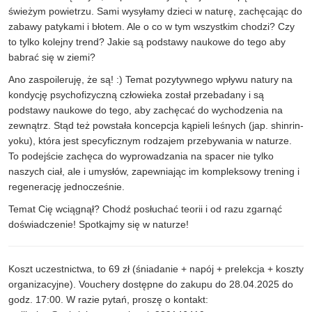
świeżym powietrzu. Sami wysyłamy dzieci w naturę, zachęcając do
zabawy patykami i błotem. Ale o co w tym wszystkim chodzi? Czy
to tylko kolejny trend? Jakie są podstawy naukowe do tego aby
babrać się w ziemi?
Ano zaspoileruję, że są! :) Temat pozytywnego wpływu natury na
kondycję psychofizyczną człowieka został przebadany i są
podstawy naukowe do tego, aby zachęcać do wychodzenia na
zewnątrz. Stąd też powstała koncepcja kąpieli leśnych (jap. shinrin-
yoku), która jest specyficznym rodzajem przebywania w naturze.
To podejście zachęca do wyprowadzania na spacer nie tylko
naszych ciał, ale i umysłów, zapewniając im kompleksowy trening i
regenerację jednocześnie.
Temat Cię wciągnął? Chodź posłuchać teorii i od razu zgarnąć
doświadczenie! Spotkajmy się w naturze!
Koszt uczestnictwa, to 69 zł (śniadanie + napój + prelekcja + koszty
organizacyjne). Vouchery dostępne do zakupu do 28.04.2025 do
godz. 17:00. W razie pytań, proszę o kontakt: