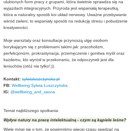
ulubionych form pracy z grupami, która świetnie sprawdza się na
wyjazdach integracyjnych. Przyroda jest wspaniałą terapeutką,
która w naturalny sposób koi układ nerwowy. Uważne przebywanie
wśród zieleni, to wspaniały sposób na redukcję stresu i pobudzenie
kreatywności.
Moje warsztaty oraz konsultacje przynoszą ulgę osobom
borykającym się z problemami takimi jak: pracoholizm,
perfekcjonizm, prokrastynacja, przemęczenie i gonitwa myśli oraz
każdemu, kto wyrósł w przekonaniu, że odpoczynek jest dla
leniuchów (otóż nie tylko!;)).
Kontakt:
sylwialuszczynska
.pl
FB:
Wellbeing Sylwia Łuszczyńska
IG:
@wellbeing_and_sauna
Temat najbliższego spotkania:
Wpływ natury na pracę intelektualną - czym są kąpiele leśne?
Wiele mówi się o tym, że powinniśmy więcej czasu spędzać na