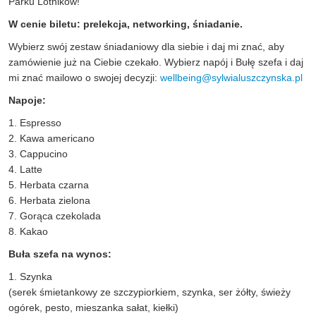
Parku Lotników!
W cenie biletu: prelekcja, networking, śniadanie.
Wybierz swój zestaw śniadaniowy dla siebie i daj mi znać, aby
zamówienie już na Ciebie czekało. Wybierz napój i Bułę szefa i daj
mi znać mailowo o swojej decyzji:
wellbeing@sylwialuszczynska.pl
Napoje:
1. Espresso
2. Kawa americano
3. Cappucino
4. Latte
5. Herbata czarna
6. Herbata zielona
7. Gorąca czekolada
8. Kakao
Buła szefa na wynos:
1. Szynka
(serek śmietankowy ze szczypiorkiem, szynka, ser żółty, świeży
ogórek, pesto, mieszanka sałat, kiełki)