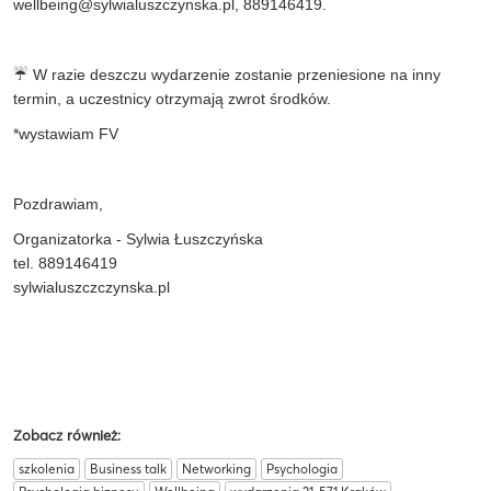
wellbeing@sylwialuszczynska.pl
, 889146419.
☔ W razie deszczu wydarzenie zostanie przeniesione na inny
termin, a uczestnicy otrzymają zwrot środków.
*wystawiam FV
Pozdrawiam,
Organizatorka - Sylwia Łuszczyńska
tel. 889146419
sylwialuszczczynska.pl
Zobacz również:
szkolenia
Business talk
Networking
Psychologia