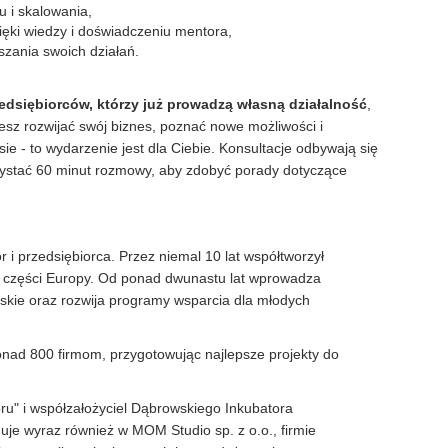
u i skalowania,
ięki wiedzy i doświadczeniu mentora,
szania swoich działań.
edsiębiorców, którzy już prowadzą własną działalność
,
cesz rozwijać swój biznes, poznać nowe możliwości i
e - to wydarzenie jest dla Ciebie. Konsultacje odbywają się
zystać 60 minut rozmowy, aby zdobyć porady dotyczące
 i przedsiębiorca. Przez niemal 10 lat współtworzył
ej części Europy. Od ponad dwunastu lat wprowadza
skie oraz rozwija programy wsparcia dla młodych
onad 800 firmom, przygotowując najlepsze projekty do
u" i współzałożyciel Dąbrowskiego Inkubatora
uje wyraz również w MOM Studio sp. z o.o., firmie