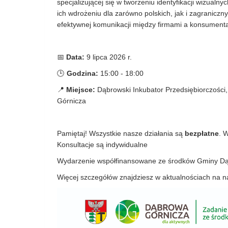
specjalizującej się w tworzeniu identyfikacji wizual
ich wdrożeniu dla zarówno polskich, jak i zagraniczny
efektywnej komunikacji między firmami a konsumentam
📅
Data:
9 lipca 2026 r.
🕒
Godzina:
15:00 - 18:00
📍
Miejsce:
Dąbrowski Inkubator Przedsiębiorczości
Górnicza
Pamiętaj! Wszystkie nasze działania są
bezpłatne
. 
Konsultacje są indywidualne
Wydarzenie współfinansowane ze środków Gminy Dą
Więcej szczegółów znajdziesz w aktualnościach na n