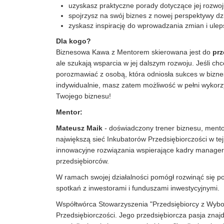
uzyskasz praktyczne porady dotyczące jej rozwoj
spojrzysz na swój biznes z nowej perspektywy dz
zyskasz inspirację do wprowadzania zmian i ulep
Dla kogo?
Biznesowa Kawa z Mentorem skierowana jest do
prz
ale szukają wsparcia w jej dalszym rozwoju. Jeśli ch
porozmawiać z osobą, która odniosła sukces w biznesi
indywidualnie, masz zatem możliwość w pełni wykor
Twojego biznesu!
Mentor:
Mateusz Maik
-
doświadczony trener biznesu, mentor
największą sieć Inkubatorów Przedsiębiorczości w t
innowacyjne rozwiązania wspierające kadry manager
przedsiębiorców.
W ramach swojej działalności pomógł rozwinąć się p
spotkań z inwestorami i funduszami inwestycyjnymi.
Współtwórca Stowarzyszenia "Przedsiębiorcy z Wybor
Przedsiębiorczości. Jego przedsiębiorcza pasja znajd