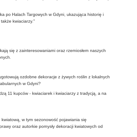
ka po Halach Targowych w Gdyni, ukazująca historię i
także kwiaciarzy."
nikają się z zainteresowaniami oraz rzemiosłem naszych
bnych.
zygotowują ozdobne dekoracje z żywych roślin z lokalnych
Fabularnych w Gdyni?
ą 11 kupców - kwiaciarek i kwiaciarzy z tradycją, a na
ę kwiatową, w tym sezonowość pojawiania się
rawy oraz autorkie pomysły dekoracji kwiatowych od