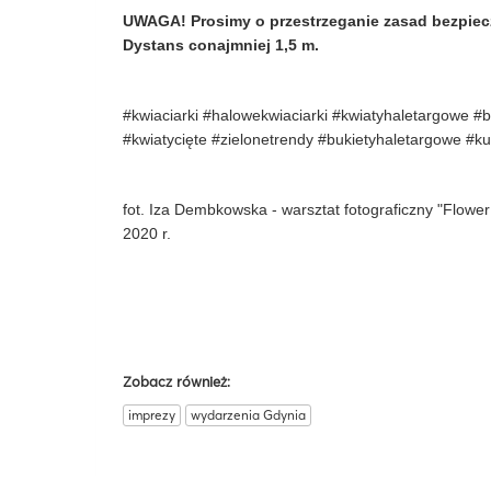
UWAGA! Prosimy o przestrzeganie zasad bezpiec
Dystans conajmniej 1,5 m.
#kwiaciarki #halowekwiaciarki #kwiatyhaletargowe #
#kwiatycięte #zielonetrendy #bukietyhaletargowe #
fot. Iza Dembkowska - warsztat fotograficzny "Flowe
2020 r.
Zobacz również:
imprezy
wydarzenia Gdynia