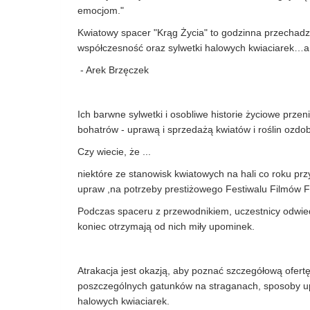
emocjom."
Kwiatowy spacer "Krąg Życia" to godzinna przechadz
współczesność oraz sylwetki halowych kwiaciarek…a 
- Arek Brzęczek
Ich barwne sylwetki i osobliwe historie życiowe prze
bohatrów - uprawą i sprzedażą kwiatów i roślin ozdo
Czy wiecie, że ...
niektóre ze stanowisk kwiatowych na hali co roku pr
upraw ,na potrzeby prestiżowego Festiwalu Filmów 
Podczas spaceru z przewodnikiem, uczestnicy odwiedz
koniec otrzymają od nich miły upominek.
Atrakacja jest okazją, aby poznać szczegółową ofert
poszczególnych gatunków na straganach, sposoby up
halowych kwiaciarek.