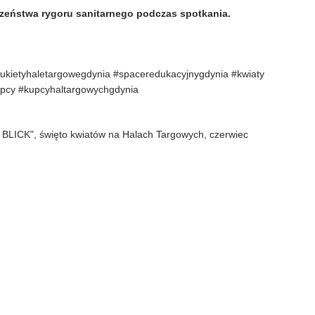
zeństwa rygoru sanitarnego podczas spotkania.
bukietyhaletargowegdynia #spaceredukacyjnygdynia #kwiaty
kupcy #kupcyhaltargowychgdynia
r BLICK", święto kwiatów na Halach Targowych, czerwiec