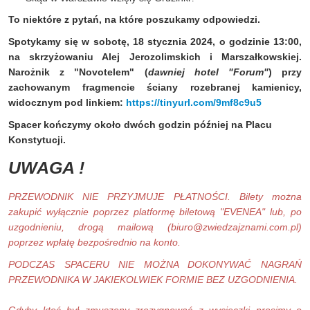
To niektóre z pytań, na które poszukamy odpowiedzi.
Spotykamy się w sobotę, 18 stycznia 2024, o godzinie 13:00,
na skrzyżowaniu Alej Jerozolimskich i Marszałkowskiej.
Narożnik z "Novotelem" (
dawniej hotel "Forum"
) przy
zachowanym fragmencie ściany rozebranej kamienicy,
widocznym pod linkiem:
https://tinyurl.com/9mf8c9u5
Spacer kończymy około dwóch godzin później na Placu
Konstytucji.
UWAGA !
PRZEWODNIK NIE PRZYJMUJE PŁATNOŚCI. Bilety można
zakupić wyłącznie poprzez platformę biletową "EVENEA" lub, po
uzgodnieniu, drogą mailową (
biuro@zwiedzajznami.com.pl
)
poprzez wpłatę bezpośrednio na konto.
PODCZAS SPACERU NIE MOŻNA DOKONYWAĆ NAGRAŃ
PRZEWODNIKA W JAKIEKOLWIEK FORMIE BEZ UZGODNIENIA.
Gdyby ktoś był zmuszony zrezygnować z wycieczki prosimy o