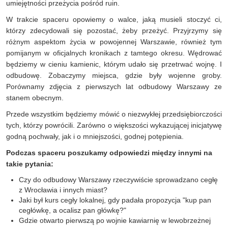
umiejętności przeżycia pośród ruin.
W trakcie spaceru opowiemy o walce, jaką musieli stoczyć ci,
którzy zdecydowali się pozostać, żeby przeżyć. Przyjrzymy się
różnym aspektom życia w powojennej Warszawie, również tym
pomijanym w oficjalnych kronikach z tamtego okresu. Wędrować
będziemy w cieniu kamienic, którym udało się przetrwać wojnę. I
odbudowę. Zobaczymy miejsca, gdzie były wojenne groby.
Porównamy zdjęcia z pierwszych lat odbudowy Warszawy ze
stanem obecnym.
Przede wszystkim będziemy mówić o niezwykłej przedsiębiorczości
tych, którzy powrócili. Zarówno o większości wykazującej inicjatywę
godną pochwały, jak i o mniejszości, godnej potępienia.
Podczas spaceru poszukamy odpowiedzi między innymi na
takie pytania:
Czy do odbudowy Warszawy rzeczywiście sprowadzano cegłę
z Wrocławia i innych miast?
Jaki był kurs cegły lokalnej, gdy padała propozycja "kup pan
cegłówkę, a ocalisz pan główkę?"
Gdzie otwarto pierwszą po wojnie kawiarnię w lewobrzeżnej