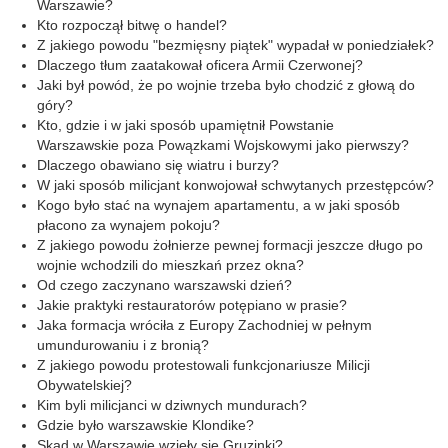
Warszawie?
Kto rozpoczął bitwę o handel?
Z jakiego powodu "bezmięsny piątek" wypadał w poniedziałek?
Dlaczego tłum zaatakował oficera Armii Czerwonej?
Jaki był powód, że po wojnie trzeba było chodzić z głową do
góry?
Kto, gdzie i w jaki sposób upamiętnił Powstanie
Warszawskie poza Powązkami Wojskowymi jako pierwszy?
Dlaczego obawiano się wiatru i burzy?
W jaki sposób milicjant konwojował schwytanych przestępców?
Kogo było stać na wynajem apartamentu, a w jaki sposób
płacono za wynajem pokoju?
Z jakiego powodu żołnierze pewnej formacji jeszcze długo po
wojnie wchodzili do mieszkań przez okna?
Od czego zaczynano warszawski dzień?
Jakie praktyki restauratorów potępiano w prasie?
Jaka formacja wróciła z Europy Zachodniej w pełnym
umundurowaniu i z bronią?
Z jakiego powodu protestowali funkcjonariusze Milicji
Obywatelskiej?
Kim byli milicjanci w dziwnych mundurach?
Gdzie było warszawskie Klondike?
Skąd w Warszawie wzięły się Gruzinki?