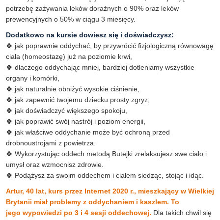
potrzebę zażywania leków doraźnych o 90% oraz leków
prewencyjnych o 50% w ciągu 3 miesięcy.
Dodatkowo na kursie dowiesz się i doświadczysz:
🍀 jak poprawnie oddychać, by przywrócić fizjologiczną równowagę
ciała (homeostazę) już na poziomie krwi,
🍀 dlaczego oddychając mniej, bardziej dotleniamy wszystkie
organy i komórki,
🍀 jak naturalnie obniżyć wysokie ciśnienie,
🍀 jak zapewnić twojemu dziecku prosty zgryz,
🍀 jak doświadczyć większego spokoju,
🍀 jak poprawić swój nastrój i poziom energii,
🍀 jak właściwe oddychanie może być ochroną przed
drobnoustrojami z powietrza.
🍀 Wykorzystując oddech metodą Butejki zrelaksujesz swe ciało i
umysł oraz wzmocnisz zdrowie.
🍀 Podążysz za swoim oddechem i ciałem siedząc, stojąc i idąc.
Artur, 40 lat, kurs przez Internet 2020 r., mieszkający w Wielkiej
Brytanii miał problemy z oddychaniem i kaszlem. To
jego wypowiedzi po 3 i 4 sesji oddechowej.
Dla takich chwil się