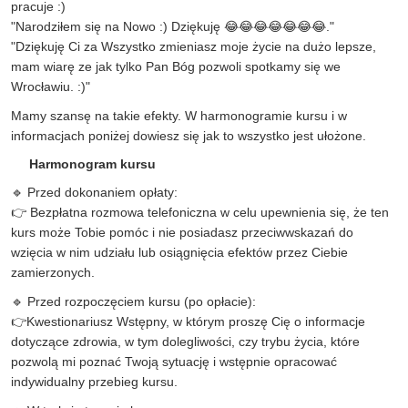
pracuje :)
"Narodziłem się na Nowo :) Dziękuję 😂😂😂😂😂😂😂."
"Dziękuję Ci za Wszystko zmieniasz moje życie na dużo lepsze,
mam wiarę ze jak tylko Pan Bóg pozwoli spotkamy się we
Wrocławiu. :)"
Mamy szansę na takie efekty. W harmonogramie kursu i w
informacjach poniżej dowiesz się jak to wszystko jest ułożone.
Harmonogram kursu
🔹 Przed dokonaniem opłaty:
👉 Bezpłatna rozmowa telefoniczna w celu upewnienia się, że ten
kurs może Tobie pomóc i nie posiadasz przeciwwskazań do
wzięcia w nim udziału lub osiągnięcia efektów przez Ciebie
zamierzonych.
🔹 Przed rozpoczęciem kursu (po opłacie):
👉Kwestionariusz Wstępny, w którym proszę Cię o informacje
dotyczące zdrowia, w tym dolegliwości, czy trybu życia, które
pozwolą mi poznać Twoją sytuację i wstępnie opracować
indywidualny przebieg kursu.