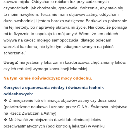
zawsze mijało. Oddychanie robiłam też przy codziennych
czynnościach, jak chodzenie, gotowanie, ćwiczenia, aby stało się
to moim nawykiem. Teraz nie mam objawów astmy, oddycham
dużo swobodniej i jestem bardzo wdzięczna Bartkowi za pokazanie
mi tej metody, bo naprawdę ułatwiła mi życie. Nie dość, że pomaga
mi to fizycznie to uspokaja to mój umysł. Wiem, że ten oddech
wpływa na całość mojego samopoczucia, dlatego polecam
warsztat każdemu, nie tylko tym zdiagnozowanym na jakieś
schorzenie."
Uwaga:
nie jesteśmy lekarzami i każdorazowa chęć zmiany leków,
czy ich redukcji wymaga konsultacji lekarskiej.
Na tym kursie doświadczysz mocy oddechu.
Korzyści z opanowania wiedzy i ćwiczenia technik
oddechowych:
🍀 Zmniejszenie lub eliminacja objawów astmy czy duszności
(potwierdzone naukowo i uznane przez GINA - Światowa Inicjatywa
na Rzecz Zwalczania Astmy)
🍀 Możliwość zmniejszenia dawki lub eliminacji leków
przeciwastmatycznych (pod kontrolą lekarza) w wyniku