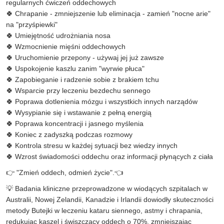
regularnych ćwiczeń oddechowych
🍀 Chrapanie - zmniejszenie lub eliminacja - zamień "nocne arie"
na "przyśpiewki"
🍀 Umiejętność udrożniania nosa
🍀 Wzmocnienie mięśni oddechowych
🍀 Uruchomienie przepony - używaj jej już zawsze
🍀 Uspokojenie kaszlu zanim "wyrwie płuca"
🍀 Zapobieganie i radzenie sobie z brakiem tchu
🍀 Wsparcie przy leczeniu bezdechu sennego
🍀 Poprawa dotlenienia mózgu i wszystkich innych narządów
🍀 Wysypianie się i wstawanie z pełną energią
🍀 Poprawa koncentracji i jasnego myślenia
🍀 Koniec z zadyszką podczas rozmowy
🍀 Kontrola stresu w każdej sytuacji bez wiedzy innych
🍀 Wzrost świadomości oddechu oraz informacji płynących z ciała
👉 "Zmień oddech, odmień życie".👈
💡 Badania kliniczne przeprowadzone w wiodących szpitalach w
Australii, Nowej Zelandii, Kanadzie i Irlandii dowiodły skuteczności
metody Butejki w leczeniu kataru siennego, astmy i chrapania,
redukując kaszel i świszczący oddech o 70%, zmniejszając