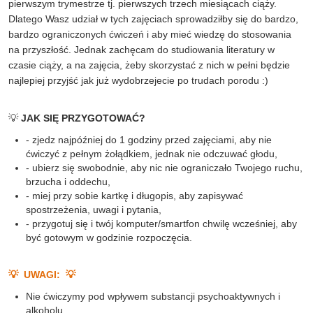
pierwszym trymestrze tj. pierwszych trzech miesiącach ciąży.
Dlatego Wasz udział w tych zajęciach sprowadziłby się do bardzo,
bardzo ograniczonych ćwiczeń i aby mieć wiedzę do stosowania
na przyszłość. Jednak zachęcam do studiowania literatury w
czasie ciąży, a na zajęcia, żeby skorzystać z nich w pełni będzie
najlepiej przyjść jak już wydobrzejecie po trudach porodu :)
💡
JAK SIĘ PRZYGOTOWAĆ?
- zjedz najpóźniej do 1 godziny przed zajęciami, aby nie
ćwiczyć z pełnym żołądkiem, jednak nie odczuwać głodu,
- ubierz się swobodnie, aby nic nie ograniczało Twojego ruchu,
brzucha i oddechu,
- miej przy sobie kartkę i długopis, aby zapisywać
spostrzeżenia, uwagi i pytania,
- przygotuj się i twój komputer/smartfon chwilę wcześniej, aby
być gotowym w godzinie rozpoczęcia.
💡 UWAGI: 💡
Nie ćwiczymy pod wpływem substancji psychoaktywnych i
alkoholu