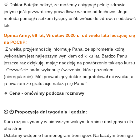
💡 Doktor Butejko odkrył, że możemy osiągnąć pełnię zdrowia
jedynie jeśli przywrócimy prawidłowe wzorce oddechowe. Jego
metoda pomogła setkom tysięcy osób wrócić do zdrowia i odstawić
leki.
Opinia Anny, 66 lat, Wrocław 2020 r., od wielu lata leczącej się
na POChP
:
"Z wielką przyjemnością informuję Pana, że spirometria którą
wykonałam jest najlepszym wynikiem od kilku lat. Bardzo Panu
jeszcze raz dziękuję, mając nadzieję na powtórzenie takiego kursu
. Oczywiście nadal wykonuję ćwiczenia, które poznałam
(nieregularnie). Mój prowadzący doktor pogratulował mi wyniku, a
ja uważam że gratulacje należą się Panu."
🔹 Cena - omówimy podczas rozmowy
🕙 🕙 Propozycje dni tygodnia i godzin:
Kurs rozpoczynamy w pierwszym wolnym terminie dostępnym dla
obu stron.
Ustalamy wstępnie harmonogram treningów. Na każdym treningu