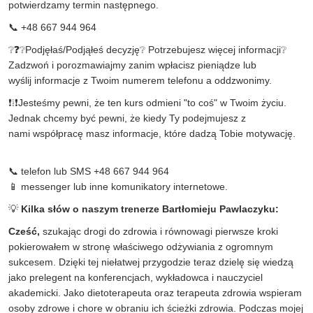
potwierdzamy termin następnego.
📞 +48 667 944 964
❔❓❔Podjęłaś/Podjąłeś decyzję❔ Potrzebujesz więcej informacji❔
Zadzwoń i porozmawiajmy zanim wpłacisz pieniądze lub
wyślij informacje z Twoim numerem telefonu a oddzwonimy.
❗❕❗Jesteśmy pewni, że ten kurs odmieni "to coś" w Twoim życiu.
Jednak chcemy być pewni, że kiedy Ty podejmujesz z
nami współpracę masz informacje, które dadzą Tobie motywację.
📞 telefon lub SMS +48 667 944 964
📱 messenger lub inne komunikatory internetowe.
💡
Kilka słów o naszym trenerze Bartłomieju Pawlaczyku:
Cześć,
szukając drogi do zdrowia i równowagi pierwsze kroki
pokierowałem w stronę właściwego odżywiania z ogromnym
sukcesem. Dzięki tej niełatwej przygodzie teraz dzielę się wiedzą
jako prelegent na konferencjach, wykładowca i nauczyciel
akademicki. Jako dietoterapeuta oraz terapeuta zdrowia wspieram
osoby zdrowe i chore w obraniu ich ścieżki zdrowia. Podczas mojej