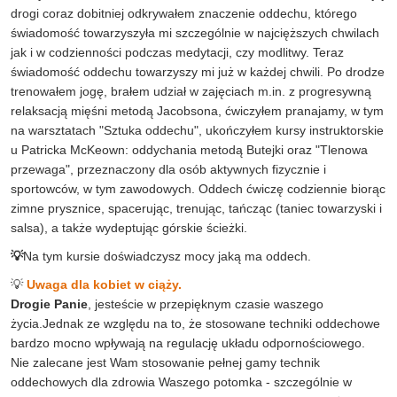
drogi coraz dobitniej odkrywałem znaczenie oddechu, którego
świadomość towarzyszyła mi szczególnie w najcięższych chwilach
jak i w codzienności podczas medytacji, czy modlitwy. Teraz
świadomość oddechu towarzyszy mi już w każdej chwili. Po drodze
trenowałem jogę, brałem udział w zajęciach m.in. z progresywną
relaksacją mięśni metodą Jacobsona, ćwiczyłem pranajamy, w tym
na warsztatach "Sztuka oddechu", ukończyłem kursy instruktorskie
u Patricka McKeown: oddychania metodą Butejki oraz "Tlenowa
przewaga", przeznaczony dla osób aktywnych fizycznie i
sportowców, w tym zawodowych. Oddech ćwiczę codziennie biorąc
zimne prysznice, spacerując, trenując, tańcząc (taniec towarzyski i
salsa), a także wydeptując górskie ścieżki.
💡
Na tym kursie doświadczysz mocy jaką ma oddech.
💡
Uwaga dla kobiet w ciąży.
Drogie Panie
, jesteście w przepięknym czasie waszego
życia.Jednak ze względu na to, że stosowane techniki oddechowe
bardzo mocno wpływają na regulację układu odpornościowego.
Nie zalecane jest Wam stosowanie pełnej gamy technik
oddechowych dla zdrowia Waszego potomka - szczególnie w