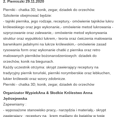
2. Pierniczki 29.11.2020
Pierniki - chatka 3D, konik, zegar, dziadek do orzechów.
Szkolenie obejmować będzie:
- tajniki piernika, jego rodzaje, receptury,- omówienie tajników lukru
królewskiego oraz jego wykonanie,- omówienie metod lukrowania -
szprycowanie oraz zalewanie,- omówienie metod wykonywania
struktur oraz wypukłości lukrem,- teoria oraz ćwiczenia malowania
barwnikami jadalnymi na lukrze królewskim,- omówienie zasad
rysowania form oraz wykonanie chatki z piernika oraz retro
malowanych pierników bożonarodzeniowych: dziadek do
orzechów, konik na biegunach.
Każdy uczestnik otrzyma: skrypt zawierający receptury na
tradycyjny piernik toruński, pierniki norymberskie oraz lebkuchen,
lukier królewski oraz wzory zdobnicze.
Pierniki - chatka 3D, konik, zegar, dziadek do orzechów
Organizator
WypiekAna
&
Słodkie Królestwo
Anna
Jędrzejewska
Zapewniamy :
- wyposażone stanowisko pracy,- narzędzia i materiały,- skrypt
zawierający : receptury na : krem maślany do kwiatów w typie