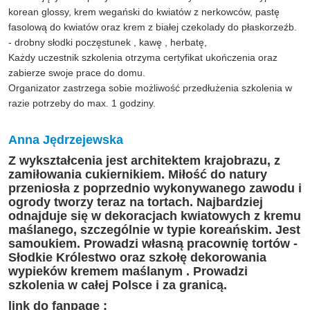
korean glossy, krem wegański do kwiatów z nerkowców, pastę
fasolową do kwiatów oraz krem z białej czekolady do płaskorzeźb.
- drobny słodki poczęstunek , kawę , herbatę,
Każdy uczestnik szkolenia otrzyma certyfikat ukończenia oraz
zabierze swoje prace do domu.
Organizator zastrzega sobie możliwość przedłużenia szkolenia w
razie potrzeby do max. 1 godziny.
Anna Jędrzejewska
Z wykształcenia jest architektem krajobrazu, z
zamiłowania cukiernikiem. Miłość do natury
przeniosła z poprzednio wykonywanego zawodu i
ogrody tworzy teraz na tortach. Najbardziej
odnajduje się w dekoracjach kwiatowych z kremu
maślanego, szczególnie w typie koreańskim. Jest
samoukiem. Prowadzi własną pracownię tortów -
Słodkie Królestwo oraz szkołę dekorowania
wypieków kremem maślanym . Prowadzi
szkolenia w całej Polsce i za granicą.
link do fanpage :