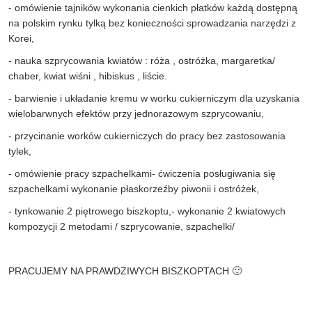
- omówienie tajników wykonania cienkich płatków każdą dostępną
na polskim rynku tylką bez konieczności sprowadzania narzędzi z
Korei,
- nauka szprycowania kwiatów : róża , ostróżka, margaretka/
chaber, kwiat wiśni , hibiskus , liście.
- barwienie i układanie kremu w worku cukierniczym dla uzyskania
wielobarwnych efektów przy jednorazowym szprycowaniu,
- przycinanie worków cukierniczych do pracy bez zastosowania
tylek,
- omówienie pracy szpachelkami- ćwiczenia posługiwania się
szpachelkami wykonanie płaskorzeźby piwonii i ostróżek,
- tynkowanie 2 piętrowego biszkoptu,- wykonanie 2 kwiatowych
kompozycji 2 metodami / szprycowanie, szpachelki/
PRACUJEMY NA PRAWDZIWYCH BISZKOPTACH 🙂