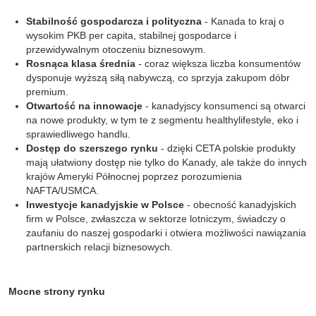
Stabilność gospodarcza i polityczna
- Kanada to kraj o
wysokim PKB per capita, stabilnej gospodarce i
przewidywalnym otoczeniu biznesowym.
Rosnąca klasa średnia
- coraz większa liczba konsumentów
dysponuje wyższą siłą nabywczą, co sprzyja zakupom dóbr
premium
.
Otwartość na innowacje
- kanadyjscy konsumenci są otwarci
na nowe produkty, w tym te z segmentu
healthy
lifestyle
,
eko
i
sprawiedliwego handlu.
Dostęp do szerszego rynku
- dzięki CETA polskie produkty
mają ułatwiony dostęp nie tylko do Kanady, ale także do innych
krajów Ameryki Północnej poprzez porozumienia
NAFTA/USMCA.
Inwestycje kanadyjskie w Polsce
- obecność kanadyjskich
firm w Polsce, zwłaszcza w sektorze lotniczym, świadczy o
zaufaniu do naszej gospodarki i otwiera możliwości nawiązania
partnerskich relacji biznesowych.
Mocne strony rynku