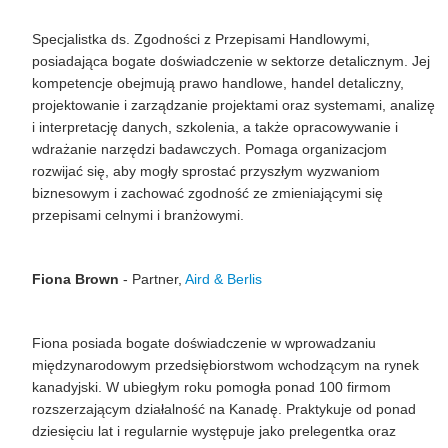
Specjalistka
ds. Zgodności
z
Przepisami Handlowymi,
posiadając
a
bogate doświadczenie w sektorze detalicznym. Jej
kompetencje obejmują prawo handlowe, handel detaliczny,
projektowanie i zarządzanie projektami oraz systemami, analizę
i interpretację danych, szkolenia, a także opracowywanie i
wdrażanie narzędzi badawczych.
P
omaga organizacjom
rozwijać się, aby mogły sprostać przyszłym wyzwaniom
biznesowym i zachować zgodność ze zmieniającymi się
przepisami celnymi i branżowymi.
Fiona Brown
- Partner,
Aird
&
Berlis
Fiona posiada bogate doświadczenie w
wprowadzaniu
międzynarodowym przedsiębiorstwom wchodzącym na rynek
kanadyjski. W ubiegłym roku
pomogła
ponad 100 firmom
rozszerzającym działalność na Kanadę. Praktykuje od ponad
dziesięciu lat i regularnie występuje jako prelegentka oraz