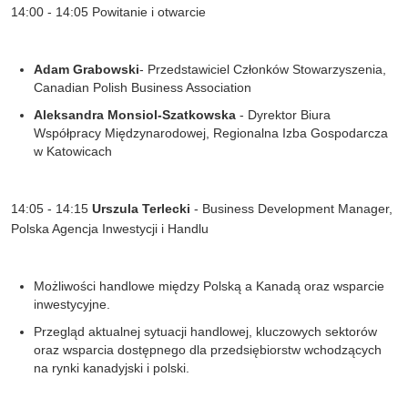
14:00 - 14:05 Powitanie i otwarcie
Adam Grabowski
- Przedstawiciel Członków Stowarzyszenia
,
Canadian
Polish
Business
Association
Aleksandra
Monsiol
-Szatkowska
-
Dyrektor Biura
Współpracy Międzynarodowej
,
R
egionalna Izba Gospodarcza
w Katowicach
14:05 - 14:15
Urszula Terlecki
-
Business Development Manager,
Polska
Agencja
Inwestycji
i
Handlu
Możliwości handlowe między Polską a Kanadą oraz wsparcie
inwestycyjne
.
Przegląd aktualnej sytuacji handlowej, kluczowych sektorów
oraz wsparcia dostępnego dla przedsiębiorstw wchodzących
na rynki kanadyjski i polski
.