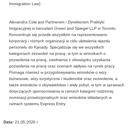
Immigration
Law)
Alexandra Cole jest
P
artnerem i
Dyrektorem Praktyki
Imigracyjnej
w kancelarii Green and Spiegel LLP w Toronto.
K
oncentruje się przede wszystkim na reprezentowaniu
korporacji i różnych organizacji w celu ułatwienia wjazdu
personelu do Kanady. Specjalizuje się we wszystkich
kategoriach zezwoleń na pracę, w tym w wnioskach o
pozwolenia na pracę, zwolnienia z obowiązku uzyskania
pozwolenia na pracę oraz ocenach wpływu na rynek pracy.
Pomaga również w przygotowywaniu wniosków o wizy
biznesowe,
wizy turystyczne i studenckie oraz zezwolenia, a
także wniosków o obywatelstwo i stały pobyt, w tym w sprawach
dotyczących sponsorowania w ramach kategorii rodzinnej,
nominacji prowincjonalnych oraz wniosków składanych w
ramach systemu Express
Entry
.
Data:
21.05.2026 r.