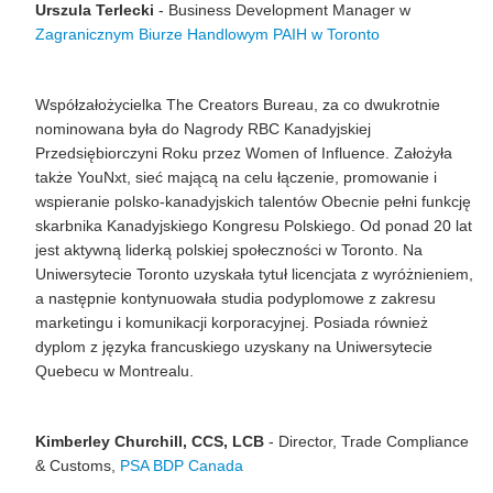
Urszula Terlecki
- Business Development Manager
w
Zagranicznym Biurze Handlowym PAIH w Toronto
Współzałożycielka
The
Creators
Bureau
, za co dwukrotnie
nominowana była do Nagrody RBC Kanadyjskiej
Przedsiębiorczyni Roku przez
Women
of Influence. Założyła
także
YouNxt
, sieć mającą na celu łączenie, promowanie i
wspieranie polsko-kanadyjskich talentów
Obecnie pełni
funkcję
skarbnika Kanadyjskiego Kongresu Polskiego. Od ponad 20 lat
jest aktywną liderką polskiej społeczności w Toronto.
Na
Uniwersytecie Toronto uzyskała tytuł licencjata z wyróżnieniem,
a następnie kontynuowała studia podyplomowe z zakresu
marketingu i komunikacji korporacyjnej. Posiada również
dyplom z języka francuskiego uzyskany na Uniwersytecie
Quebecu
w Montrealu.
Kimberley Churchill, CCS, LCB
- Director, Trade Compliance
& Customs,
PSA BDP Canada