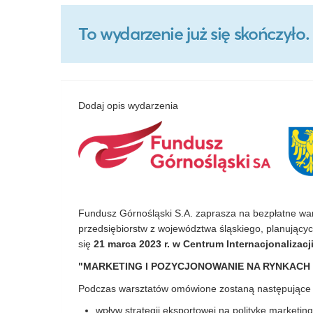
To wydarzenie już się skończył
Dodaj opis wydarzenia
Fundusz Górnośląski S.A. zaprasza na bezpłatne warsz
przedsiębiorstw z województwa śląskiego, planując
się
21 marca 2023 r.
w Centrum Internacjonalizacj
"
MARKETING I POZYCJONOWANIE NA RYNKACH
Podczas warsztatów omówione zostaną następujące 
wpływ strategii eksportowej na politykę marketin