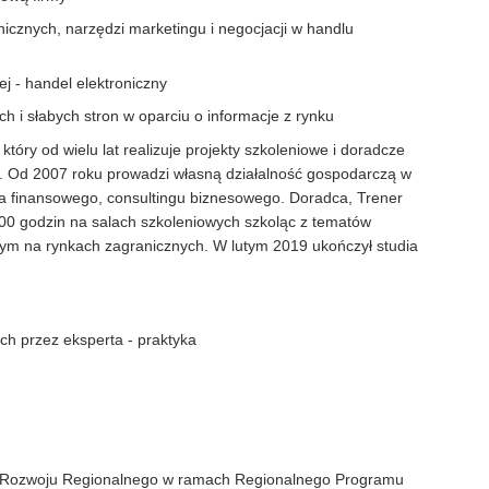
nicznych, narzędzi marketingu i negocjacji w handlu
ej - handel elektroniczny
h i słabych stron w oparciu o informacje z rynku
, który od wielu lat realizuje projekty szkoleniowe i doradcze
̨. Od 2007 roku prowadzi własną działalność gospodarczą w
ztwa finansowego, consultingu biznesowego. Doradca, Trener
0 godzin na salach szkoleniowych szkoląc z tematów
 tym na rynkach zagranicznych. W lutym 2019 ukończył studia
h przez eksperta - praktyka
sz Rozwoju Regionalnego w ramach Regionalnego Programu