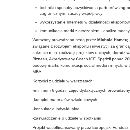
techniki i sposoby pozyskiwania partnerów zagra
zagranicznym, zasady współpracy
wykorzystanie Internetu w działalności eksportow
komunikacja marki z otoczeniem - analiza mocnyc
Warsztaty prowadzona będą przez
Michała Hamerę
związane z rozwojem eksportu i inwestycji za granica
zakresie m.in. realizacji projektów unijnych, dorad
Biznesu, Akredytowany Coach ICF. Spędził ponad 200
budowy marki, komunikacji, social media i innych, w
MBA.
Korzyści z udziału w warsztatach:
-minimum 6 godzin zajęć dydaktycznych prowadzonyc
-komplet materiałów szkoleniowych
-konsultacje indywidualne
-zaświadczenie o udziale w spotkaniu
Projekt współfinansowany przez Europejski Fundu