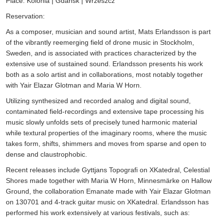
Place: Kolonia | Gdańsk | Wrzeszcz
Reservation:
As a composer, musician and sound artist, Mats Erlandsson is part
of the vibrantly reemerging field of drone music in Stockholm,
Sweden, and is associated with practices characterized by the
extensive use of sustained sound. Erlandsson presents his work
both as a solo artist and in collaborations, most notably together
with Yair Elazar Glotman and Maria W Horn.
Utilizing synthesized and recorded analog and digital sound,
contaminated field-recordings and extensive tape processing his
music slowly unfolds sets of precisely tuned harmonic material
while textural properties of the imaginary rooms, where the music
takes form, shifts, shimmers and moves from sparse and open to
dense and claustrophobic.
Recent releases include Gyttjans Topografi on XKatedral, Celestial
Shores made together with Maria W Horn, Minnesmärke on Hallow
Ground, the collaboration Emanate made with Yair Elazar Glotman
on 130701 and 4-track guitar music on XKatedral. Erlandsson has
performed his work extensively at various festivals, such as: