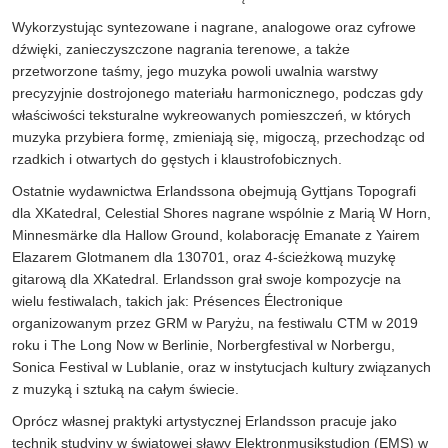
Wykorzystując syntezowane i nagrane, analogowe oraz cyfrowe
dźwięki, zanieczyszczone nagrania terenowe, a także
przetworzone taśmy, jego muzyka powoli uwalnia warstwy
precyzyjnie dostrojonego materiału harmonicznego, podczas gdy
właściwości teksturalne wykreowanych pomieszczeń, w których
muzyka przybiera formę, zmieniają się, migoczą, przechodząc od
rzadkich i otwartych do gęstych i klaustrofobicznych.
Ostatnie wydawnictwa Erlandssona obejmują Gyttjans Topografi
dla XKatedral, Celestial Shores nagrane wspólnie z Marią W Horn,
Minnesmärke dla Hallow Ground, kolaborację Emanate z Yairem
Elazarem Glotmanem dla 130701, oraz 4-ścieżkową muzykę
gitarową dla XKatedral. Erlandsson grał swoje kompozycje na
wielu festiwalach, takich jak: Présences Électronique
organizowanym przez GRM w Paryżu, na festiwalu CTM w 2019
roku i The Long Now w Berlinie, Norbergfestival w Norbergu,
Sonica Festival w Lublanie, oraz w instytucjach kultury związanych
z muzyką i sztuką na całym świecie.
Oprócz własnej praktyki artystycznej Erlandsson pracuje jako
technik studyjny w światowej sławy Elektronmusikstudion (EMS) w