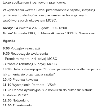
także spotkaniom i rozmowom przy kawie.
W wydarzeniu wezmą udział przedstawiciele szpitali, instytucji
publicznych, startupów oraz partnerów technologicznych
współtworzących ekosystem MCSC.
Kiedy:
14 kwietnia 2026, godz. 9:00-13:00
Gdzie:
Rotunda PKO, ul. Marszałkowska 100/102, Warszawa
Agenda
9:00
Początek rejestracji
9:30
Rozpoczęcie wydarzenia
- Premiera raportu z 4. edycji MCSC
- Otwarcie rekrutacji 5. edycji MCSC
10:00
Debata dyskujsyjna: "Innowacje niewidoczne dla pacjenta -
jak zmienia się organizacja szpitali"
10:40
Przerwa kawowa
11:10
Wystąpienie Partnera - VSoft
11:25
Debata dyskusyjna "Od konkursu do sukcesu: historie
finalistów MCSC"
12:00
Networking
13:00
Zakończenie