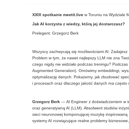
XXIX spotkanie meetit.live
w Toruniu na Wydziale M
Jak AI korzysta z wiedzy, którą jej dostarczasz?
Prelegent: Grzegorz Berk
Wszyscy zachwycają się możliwościami AI. Zadajesz 
Problem w tym, że nawet najlepszy LLM nie zna Twoi
czego nigdy nie widziało podczas treningu? Podczas
Augmented Generation). Omówimy embeddingi, wysz
optymalizację danych. Pokażemy, jak zbudować spec
i procesach oraz dlaczego jakość danych ma często
Grzegorz Berk
— AI Engineer z doświadczeniem w i
oraz generatywną AI (LLM). Absolwent studiów inżynie
sieci neuronowej komponującej muzykę inspirowaną t
systemy AI rozwiązujące realne problemy biznesowe, 