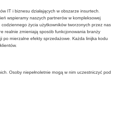
w IT i biznesu działających w obszarze insurtech.
zień wspieramy naszych partnerów w kompleksowej
ie codziennego życia użytkowników tworzonych przez nas
re realnie zmieniają sposób funkcjonowania branży
ji po mierzalne efekty sprzedażowe. Każda linijka kodu
klientów.
nich. Osoby niepełnoletnie mogą w nim uczestniczyć pod