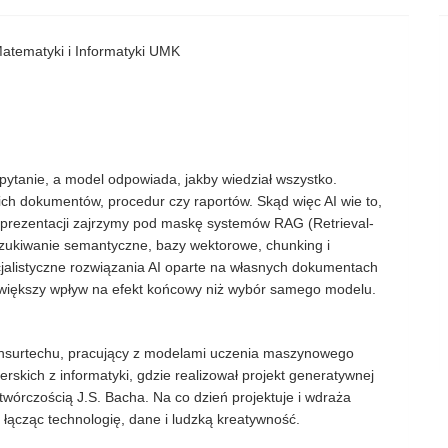
atematyki i Informatyki UMK
pytanie, a model odpowiada, jakby wiedział wszystko.
ch dokumentów, procedur czy raportów. Skąd więc AI wie to,
 prezentacji zajrzymy pod maskę systemów RAG (Retrieval-
ukiwanie semantyczne, bazy wektorowe, chunking i
jalistyczne rozwiązania AI oparte na własnych dokumentach
 większy wpływ na efekt końcowy niż wybór samego modelu.
nsurtechu, pracujący z modelami uczenia maszynowego
rskich z informatyki, gdzie realizował projekt generatywnej
wórczością J.S. Bacha. Na co dzień projektuje i wdraża
łącząc technologię, dane i ludzką kreatywność.