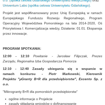
o.o. (spółka celowa Gdańskiego Uniwersytetu Medycznego)
oraz
Univentum Labs (spółka celowa Uniwersytetu Gdańskiego).
Projekt jest współfinansowany przez Unię Europejską w ramach
Europejskiego Funduszu Rozwoju Regionalnego, Program
Operacyjny Województwa Pomorskiego na lata 2014-2020, Oś
Priorytetowa I. Komercjalizacja wiedzy, Działanie: 01.01. Ekspansja
przez innowacje.
PROGRAM SPOTKANIA:
12:00 - 12:10
Powitanie - Jarosław Filipczak, Prezes
Zarządu, Regionalna Izba Gospodarcza Pomorza
12:10 - 12:40 Zasady ubiegania się o wsparcie w
ramach konkursu -
Piotr Markowski, Kierownik
Projektu "μGranty B+R dla przedsiębiorstw"
, Excento Sp. z
o.o.
"Mikrogranty B+R dla pomorskich przedsiębiorstw"
ogólne informacje o Projekcie
zasady składania wniosków o dofinansowanie