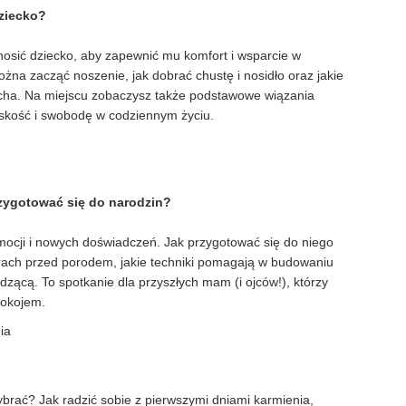
dziecko?
 nosić dziecko, aby zapewnić mu komfort i wsparcie w
żna zacząć noszenie, jak dobrać chustę i nosidło oraz jakie
ha. Na miejscu zobaczysz także podstawowe wiązania
iskość i swobodę w codziennym życiu.
rzygotować się do narodzin?
mocji i nowych doświadczeń. Jak przygotować się do niego
trach przed porodem, jakie techniki pomagają w budowaniu
dzącą. To spotkanie dla przyszłych mam (i ojców!), którzy
pokojem.
ia
brać? Jak radzić sobie z pierwszymi dniami karmienia,