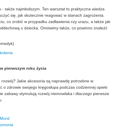
 - także najmłodszym. Ten warsztat to praktyczna wiedza
auczyć się, jak skutecznie reagować w stanach zagrożenia.
iu, co zrobić w przypadku zadławienia czy urazu, a także jak
-oddechową u dziecka. Omówimy także, co powinno znaleźć
omedyk)
kolenia
 w pierwszym roku życia
o rozwój? Jakie akcesoria są naprawdę potrzebne w
ć o zdrowie swojego kręgosłupa podczas codziennej opieki
ie zabawy stymulują rozwój niemowlaka i dlaczego pierwsze
u.
Moni/
.zmonia