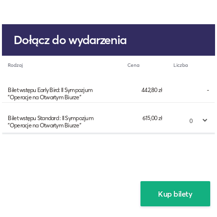
Dołącz do wydarzenia
Rodzaj
Cena
Liczba
Bilet wstępu Early Bird: II Sympozjum
442,80 zł
-
"Operacje na Otwartym Biurze"
Bilet wstępu Standard : II Sympozjum
615,00 zł
"Operacje na Otwartym Biurze"