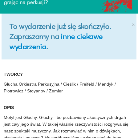
×
To wydarzenie już się skończyło.
Zapraszamy na
inne ciekawe
wydarzenia
.
TWÓRCY
Głucha Orkiestra Perkusyjna / Cieślik / Freifeld / Mendyk /
Piotrowicz / Stoyanov / Zemler
OPIS
Motyl jest Głuchy. Głuchy - bo pozbawiony akustycznych drgań -
jest cały jego świat. W takiej właśnie rzeczywistości rozgrywa się
nasz spektakl muzyczny. Jak rozmawiać w nim o dźwiękach,
słuchaniu i muzyce? My spróbowaliśmy wykorzystać do tego