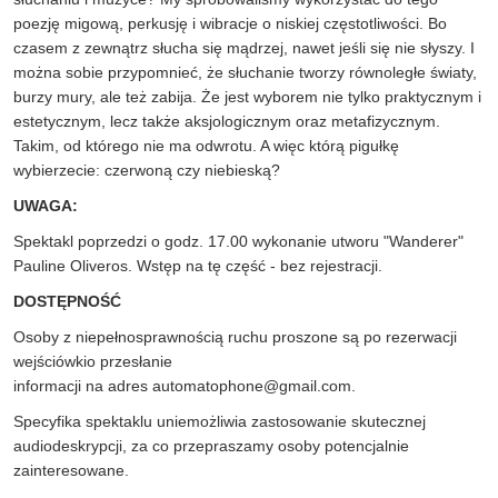
poezję migową, perkusję i wibracje o niskiej częstotliwości. Bo
czasem z zewnątrz słucha się mądrzej, nawet jeśli się nie słyszy. I
można sobie przypomnieć, że słuchanie tworzy równoległe światy,
burzy mury, ale też zabija. Że jest wyborem nie tylko praktycznym i
estetycznym, lecz także aksjologicznym oraz metafizycznym.
Takim, od którego nie ma odwrotu. A więc którą pigułkę
wybierzecie: czerwoną czy niebieską?
UWAGA:
Spektakl poprzedzi o godz. 17.00 wykonanie utworu "Wanderer"
Pauline Oliveros. Wstęp na tę część - bez rejestracji.
DOSTĘPNOŚĆ
Osoby z niepełnosprawnością ruchu proszone są po rezerwacji
wejściówkio przesłanie
informacji na adres
automatophone@gmail.com
.
Specyfika spektaklu uniemożliwia zastosowanie skutecznej
audiodeskrypcji, za co przepraszamy osoby potencjalnie
zainteresowane.