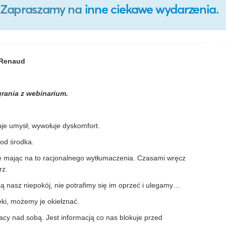
o. Zapraszamy na
inne ciekawe wydarzenia
.
t Renaud
grania z webinarium.
kuje umysł, wywołuje dyskomfort.
 od środka.
ie mając na to racjonalnego wytłumaczenia. Czasami wręcz
rz.
 nasz niepokój, nie potrafimy się im oprzeć i ulegamy…
ęki, możemy je okiełznać.
acy nad sobą. Jest informacją co nas blokuje przed