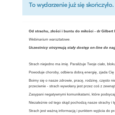
To wydarzenie już się skończył
Od strachu, złości i buntu do miłości - dr Gilber
Webinarium warsztatowe.
Uczestnicy otrzymują stały dostęp on-line do na
Strach niejedno ma imię. Paraliżuje Twoje ciało, blo
Powoduje choroby, odbiera dobrą energię, zjada Cię
Boimy się o nasze zdrowie, pracę, rodzinę, często n
przeciwnie - strach wywołany jest przez coś z zewnąt
Zasypani negatywnymi komunikatami, które podsycają
Niezależnie od tego skąd pochodzą nasze strachy i l
Strach jest ważną informacją i punktem wyjścia do pr