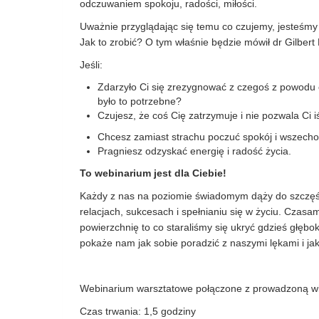
odczuwaniem spokoju, radości, miłości.
Uważnie przyglądając się temu co czujemy, jesteśmy w
Jak to zrobić? O tym właśnie będzie mówił dr Gilber
Jeśli:
Zdarzyło Ci się zrezygnować z czegoś z powodu 
było to potrzebne?
Czujesz, że coś Cię zatrzymuje i nie pozwala Ci 
Chcesz zamiast strachu poczuć spokój i wszecho
Pragniesz odzyskać energię i radość życia.
To webinarium jest dla Ciebie!
Każdy z nas na poziomie świadomym dąży do szczęśc
relacjach, sukcesach i spełnianiu się w życiu. Czasa
powierzchnię to co staraliśmy się ukryć gdzieś głęb
pokaże nam jak sobie poradzić z naszymi lękami i jak
Webinarium warsztatowe połączone z prowadzoną wi
Czas trwania: 1,5 godziny