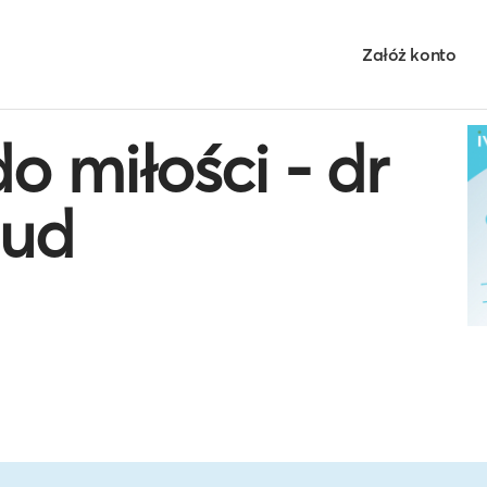
Załóż konto
o miłości - dr
aud