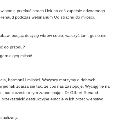
 stanie przekuć strach i lęk na coś zupełnie odwrotnego...
t Renaud podczas webinarium Od strachu do miłości.
obaw, podjąć decyzję wbrew sobie, walczyć tam, gdzie nie
iść do przodu?
garniającą miłość.
ia, harmonii i miłości. Wszyscy marzymy o dobrych
mi jednak zdarza się tak, że coś nas zastopuje. Wyciągnie na
oko, sami często o tym zapominając. Dr Gilbert Renaud
 przekształcić destrukcyjne emocje w ich przeciwieństwo.
zualizacją.