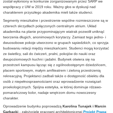
został wyłoniony w konkursie zorganizowanym przez SARP we
współpracy z UW w 2019 r
oku
. Ważny głos w dyskusji nad
charakterem
przyszłego akademika
mieli także
studenci.
Segmenty mieszkalne i przestrzenie wspólne rozmieszczone są w
czterech skrzydłach połączonych centralnym atrium. Układ
akademika na planie przypominającym wiatrak pozwolił uniknąć
tworzenia długich, anonimowych korytarzy. Zamiast tego jedno-
i
dwuosobowe
pokoje utworzono
w grupach sąsiedzkich, co sprzyja
budowaniu
relacji międz
y
mieszkańc
a
mi
.
Studenci mogą
korzystać
ze
świetlicy, sali do ćwiczeń, pralni, pokojów do nauki oraz
dwupoziomowych kuchni i jadalni.
Budynek otwiera się na
przestrzeń
kampusu łącząc
się
z ogólnodostępnym
dziedzińcem,
placem
sportowym, małym amfiteatrem i zieloną przestrzenią
rekreacyjną. Projektanci zadbali także o dostępność obiektu dla
osób z niepełnosprawnościami oraz wprowadzenie rozwiązań
proekologicznych. Spójna estetyka, w której dominuje rdzawo-
pomarańczowy kolor, nadaje wnętrzom domu nowoczesny
charakter.
Oprowadzenie budynku poprowadzą
Karolina Tunajek i Marcin
Garbacki
- założyciele pracowni architektonicznej
Projekt Praga
: