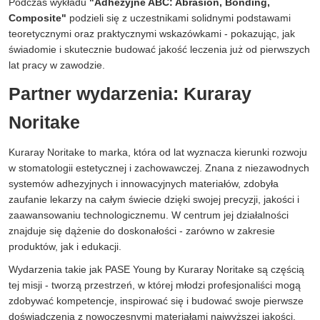
Podczas wykładu
"Adhezyjne ABC: Abrasion, Bonding,
Composite"
podzieli się z uczestnikami solidnymi podstawami
teoretycznymi oraz praktycznymi wskazówkami - pokazując, jak
świadomie i skutecznie budować jakość leczenia już od pierwszych
lat pracy w zawodzie.
Partner wydarzenia: Kuraray
Noritake
Kuraray Noritake to marka, która od lat wyznacza kierunki rozwoju
w stomatologii estetycznej i zachowawczej. Znana z niezawodnych
systemów adhezyjnych i innowacyjnych materiałów, zdobyła
zaufanie lekarzy na całym świecie dzięki swojej precyzji, jakości i
zaawansowaniu technologicznemu. W centrum jej działalności
znajduje się dążenie do doskonałości - zarówno w zakresie
produktów, jak i edukacji.
Wydarzenia takie jak PASE Young by Kuraray Noritake są częścią
tej misji - tworzą przestrzeń, w której młodzi profesjonaliści mogą
zdobywać kompetencje, inspirować się i budować swoje pierwsze
doświadczenia z nowoczesnymi materiałami najwyższej jakości.