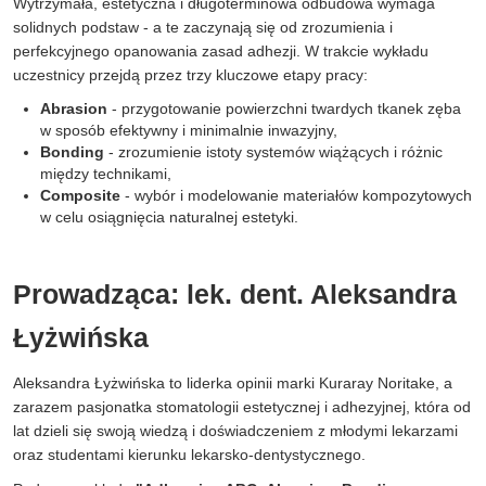
Wytrzymała, estetyczna i długoterminowa odbudowa wymaga
solidnych podstaw - a te zaczynają się od zrozumienia i
perfekcyjnego opanowania zasad adhezji. W trakcie wykładu
uczestnicy przejdą przez trzy kluczowe etapy pracy:
Abrasion
- przygotowanie powierzchni twardych tkanek zęba
w sposób efektywny i minimalnie inwazyjny,
Bonding
- zrozumienie istoty systemów wiążących i różnic
między technikami,
Composite
- wybór i modelowanie materiałów kompozytowych
w celu osiągnięcia naturalnej estetyki.
Prowadząca: lek. dent. Aleksandra
Łyżwińska
Aleksandra Łyżwińska to liderka opinii marki Kuraray Noritake, a
zarazem pasjonatka stomatologii estetycznej i adhezyjnej, która od
lat dzieli się swoją wiedzą i doświadczeniem z młodymi lekarzami
oraz studentami kierunku lekarsko-dentystycznego.