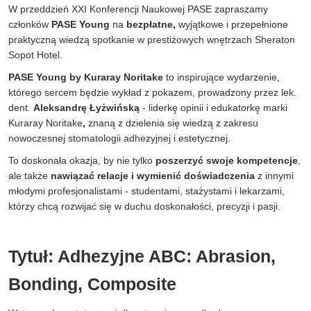
W przeddzień XXI Konferencji Naukowej PASE zapraszamy
członków
PASE Young
na
bezpłatne,
wyjątkowe i przepełnione
praktyczną wiedzą spotkanie w prestiżowych wnętrzach Sheraton
Sopot Hotel.
PASE Young by Kuraray Noritake
to inspirujące wydarzenie,
którego sercem będzie wykład z pokazem, prowadzony przez lek.
dent.
Aleksandrę Łyżwińską
- liderkę opinii i edukatorkę marki
Kuraray Noritake
,
znaną z dzielenia się wiedzą z zakresu
nowoczesnej stomatologii adhezyjnej i estetycznej.
To doskonała okazja, by nie tylko
poszerzyć swoje kompetencje
,
ale także
nawiązać relacje i wymienić doświadczenia
z innymi
młodymi profesjonalistami - studentami, stażystami i lekarzami,
którzy chcą rozwijać się w duchu doskonałości, precyzji i pasji.
Tytuł: Adhezyjne ABC: Abrasion,
Bonding, Composite